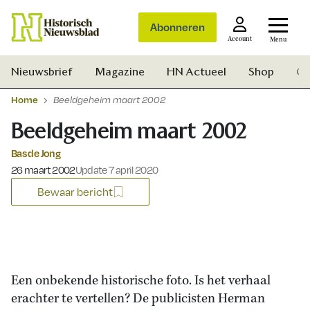
Abonneren
Account
Menu
Nieuwsbrief
Magazine
HN Actueel
Shop
Ge
Home
Beeldgeheim maart 2002
Beeldgeheim maart 2002
Bas de Jong
Gepubliceerd op:
26 maart 2002
Update 7 april 2020
Bewaar bericht
Een onbekende historische foto. Is het verhaal
erachter te vertellen? De publicisten Herman
Zoek