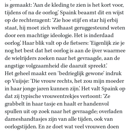
is gemaakt: ‘Aan de kleding te zien is het kort voor,
tijdens of na de oorlog.’ Spaink beaamt dit en wijst
op de rechteragent: ‘Zie hoe stijf en star hij erbij
staat, hij moet zich welhaast geruggesteund weten
door een machtige ideologie. Het is inderdaad
oorlog.’ Haar blik valt op de fietsers: ‘Eigenlijk zie je
nog het best dat het oorlog is aan de ijver waarmee
de wielrijders zoeken naar het gevraagde, aan de
angstige volgzaamheid die daaruit spreekt.’
Het geheel maakt een ‘bedrieglijk gewone’ indruk
op Vuijsje: ‘Die vrouw rechts, het zou mijn moeder
in haar jonge jaren kunnen zijn.’ Het valt Spaink op
dat zij typische vrouwentrekjes vertoont: ‘Ze
grabbelt in haar tasje en haalt er handenvol
spullen uit op zoek naar het gevraagde; overladen
dameshandtasjes zijn van alle tijden, ook van
oorlogstijden. En ze doet wat veel vrouwen doen