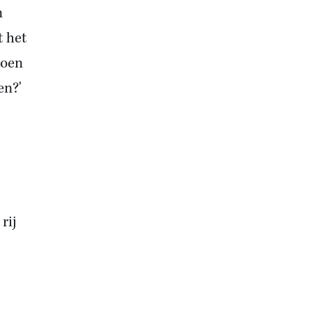
n
t het
toen
en?'
rij