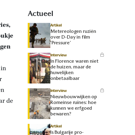
Actueel
ies,
Artikel
Metereologen ruziën
oukje
over D-Day in film
‘Pressure’
agen
Interview
In Florence waren niet
de huizen, maar de
 in
huwelijken
r
onbetaalbaar
en
Interview
Nieuwbouwwijken op
aar de
Romeinse ruïnes: hoe
kunnen we erfgoed
bewaren?
Artikel
Is Bulgarije pro-