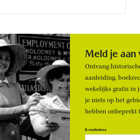
Meld je aan
Ontvang historische
aanleiding, boekre
wekelijks gratis in
je niets op het geb
hebben onbeperkt to
E-mailadres