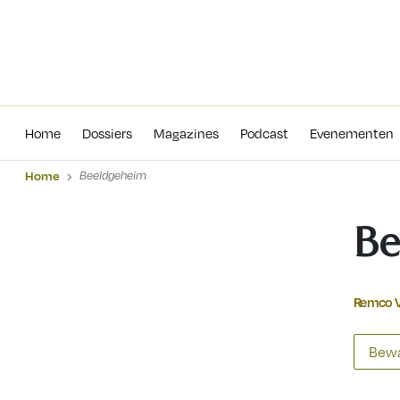
Home
Dossiers
Magazines
Podcas
Home
Dossiers
Magazines
Podcast
Evenementen
Home
Beeldgeheim
Be
Remco V
Bewa