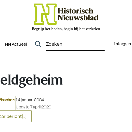
Begrijp het heden, begin bij het verleden
Abonneren
t
Evenementen
HN Actueel
Inloggen
HN Actueel
eldgeheim
Gepubliceerd op:
isschers
14 januari 2004
Update 7 april 2020
ar bericht