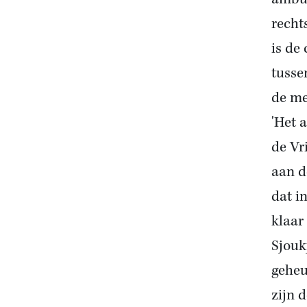
recht
is de
tusse
de me
'Het 
de Vr
aan d
dat i
klaar
Sjouk
geheu
zijn 