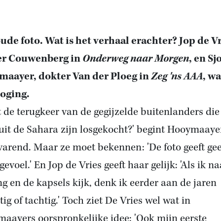
ude foto. Wat is het verhaal erachter? Jop de Vr
er Couwenberg in
Onderweg naar Morgen
, en Sj
aayer, dokter Van der Ploeg in
Zeg '
ns AAA
, w
oging.
et de terugkeer van de gegijzelde buitenlanders die
uit de Sahara zijn losgekocht?' begint Hooymaaye
varend. Maar ze moet bekennen: 'De foto geeft ge
evoel.' En Jop de Vries geeft haar gelijk: 'Als ik n
ng en de kapsels kijk, denk ik eerder aan de jaren
ig of tachtig.' Toch ziet De Vries wel wat in
aayers oorspronkelijke idee: 'Ook mijn eerste