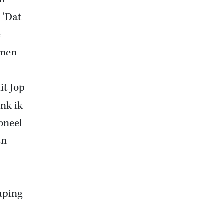
 'Dat
e
rmen
it Jop
enk ik
oneel
an
aping