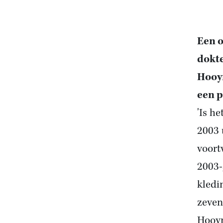
Een o
dokt
Hooym
een p
'Is h
2003 
voort
2003-g
kledi
zevent
Hooym