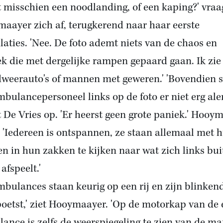
et misschien een noodlanding, of een kaping?' vraa
aayer zich af, terugkerend naar haar eerste
laties. 'Nee. De foto ademt niets van de chaos en
ek die met dergelijke rampen gepaard gaan. Ik zie
weerauto's of mannen met geweren.' 'Bovendien s
mbulancepersoneel links op de foto er niet erg alert
 De Vries op. 'Er heerst geen grote paniek.' Hooy
: 'Iedereen is ontspannen, ze staan allemaal met 
n in hun zakken te kijken naar wat zich links bui
afspeelt.'
mbulances staan keurig op een rij en zijn blinken
oetst,' ziet Hooymaayer. 'Op de motorkap van de 
ance is zelfs de weerspiegeling te zien van de m