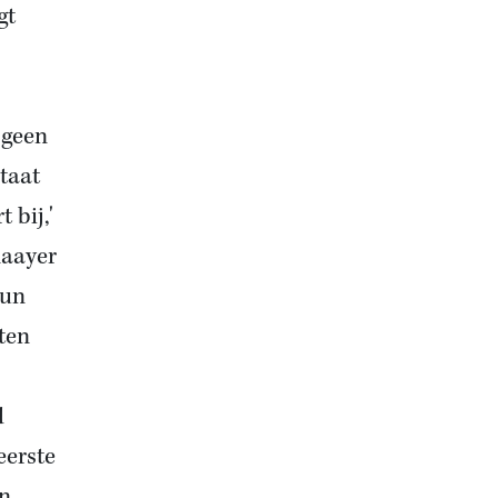
gt
 geen
taat
 bij,'
maayer
hun
ten
d
eerste
an