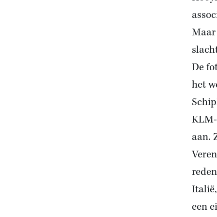
assoc
Maar 
slach
De fo
het w
Schiph
KLM-t
aan. 
Veren
reden
Itali
een e