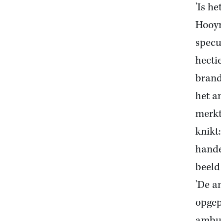
'Is h
Hooym
specu
hecti
brand
het a
merkt
knikt
hande
beeld 
'De a
opgep
ambul