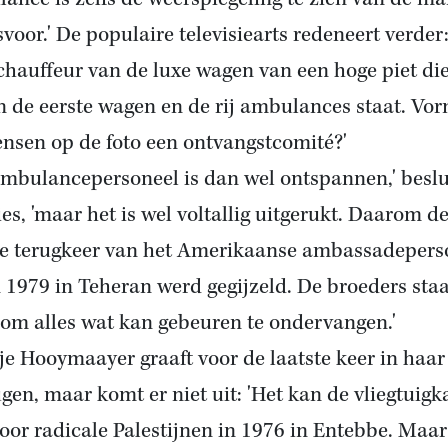
svoor.' De populaire televisiearts redeneert verder:
 chauffeur van de luxe wagen van een hoge piet di
n de eerste wagen en de rij ambulances staat. Vo
nsen op de foto een ontvangstcomité?'
ambulancepersoneel is dan wel ontspannen,' beslu
ies, 'maar het is wel voltallig uitgerukt. Daarom d
e terugkeer van het Amerikaanse ambassadepers
n 1979 in Teheran werd gegijzeld. De broeders sta
 om alles wat kan gebeuren te ondervangen.'
je Hooymaayer graaft voor de laatste keer in haar
gen, maar komt er niet uit: 'Het kan de vliegtuigk
door radicale Palestijnen in 1976 in Entebbe. Maar