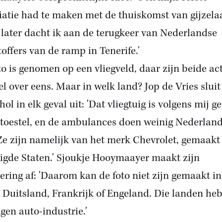
iatie had te maken met de thuiskomst van gijzela
later dacht ik aan de terugkeer van Nederlandse
toffers van de ramp in Tenerife.'
to is genomen op een vliegveld, daar zijn beide ac
el over eens. Maar in welk land? Jop de Vries sluit
ol in elk geval uit: 'Dat vliegtuig is volgens mij g
oestel, en de ambulances doen weinig Nederlan
Ze zijn namelijk van het merk Chevrolet, gemaakt 
igde Staten.' Sjoukje Hooymaayer maakt zijn
ering af: 'Daarom kan de foto niet zijn gemaakt in
ë, Duitsland, Frankrijk of Engeland. Die landen he
igen auto-industrie.'