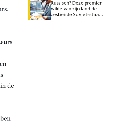
Russisch? Deze premier
ars.
wilde van zijn land de
zestiende Sovjet-staat
maken
teurs
een
ds
in de
bben