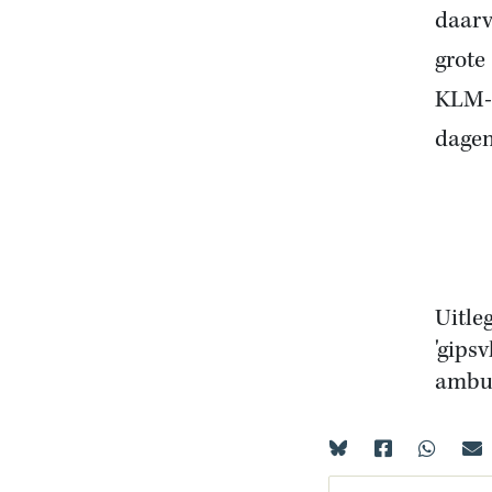
daarv
grote
KLM-t
dagen
Uitle
'gips
ambul