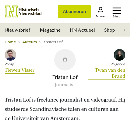
Abonneren
Account
Menu
Nieuwsbrief
Magazine
HN Actueel
Shop
Ge
Home
Auteurs
Tristan Lof
Vorige
Volgende
Tiewen Visser
Twan van den
Brand
Tristan Lof
Journalist
Tristan Lof is freelance journalist en videograaf. Hij
studeerde Scandinavische talen en culturen aan
de Universiteit van Amsterdam.
Zoek