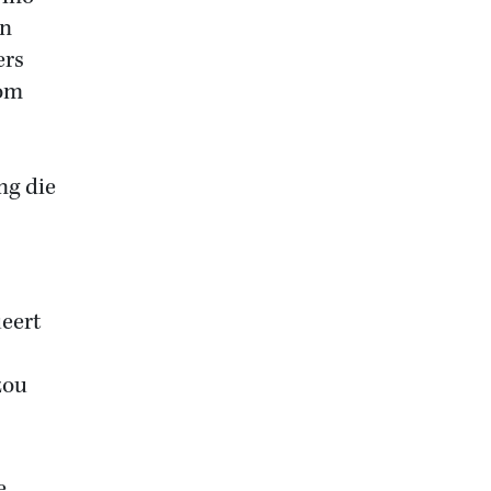
en
ers
rom
ng die
ueert
zou
e