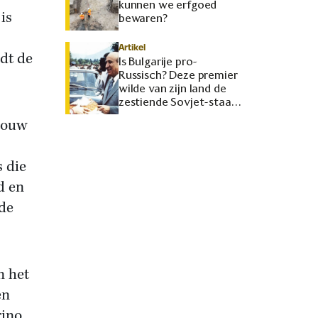
kunnen we erfgoed
is
bewaren?
Artikel
dt de
Is Bulgarije pro-
Russisch? Deze premier
wilde van zijn land de
zestiende Sovjet-staat
maken
rouw
 die
d en
 de
n het
en
rino