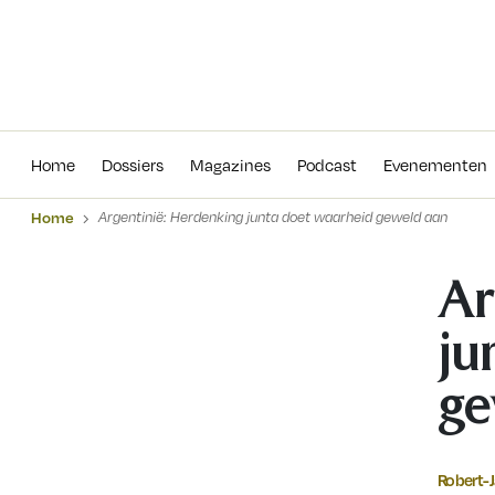
Home
Dossiers
Magazines
Podcas
Home
Dossiers
Magazines
Podcast
Evenementen
Home
Argentinië: Herdenking junta doet waarheid geweld aan
Ar
ju
ge
Robert-J