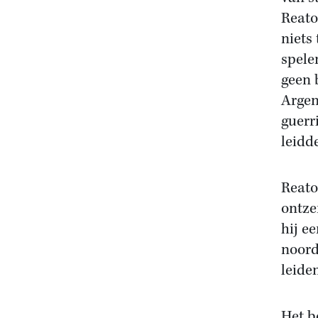
Reato
niets
spele
geen 
Argen
guerr
leidde
Reato
ontze
hij e
noord
leiden
Het b