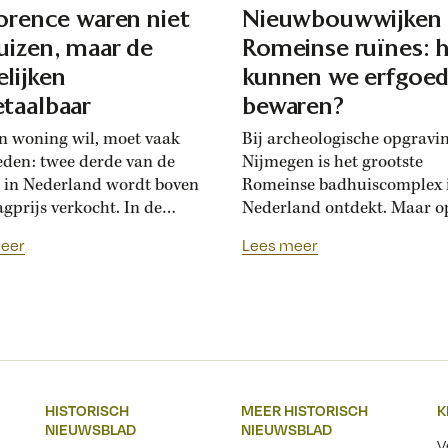
lorence waren niet
Nieuwbouwwijken
uizen, maar de
Romeinse ruïnes: 
lijken
kunnen we erfgoe
taalbaar
bewaren?
n woning wil, moet vaak
Bij archeologische opgravi
eden: twee derde van de
Nijmegen is het grootste
 in Nederland wordt boven
Romeinse badhuiscomplex 
agprijs verkocht. In de
Nederland ontdekt. Maar o
sance hadden Florentijnen
plek van de opgraving wor
eer
Lees meer
st van overbiedingsgekte:
binnenkort een nieuwe wo
 rijke families de prijs
gebouwd. Hoogleraar Moni
en, ontstond er
van den Dries legt uit hoe
schatsinflatie’, vertelt
archeologen en
icus Marlisa den Hartog.
projectontwikkelaars elkaa
sschatten werden een
kunnen helpen om Nederla
iële markt op zich.’ Hoe zag
erfgoed zichtbaar te beware
HISTORISCH
MEER HISTORISCH
K
ftiende-eeuwse Italiaanse
Over een paar jaar staat he
NIEUWSBLAD
NIEUWSBLAD
jksmarkt...
Nijmeegse Waalfront vol...
V