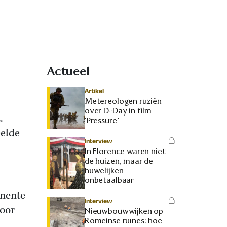
Actueel
Artikel
Metereologen ruziën
over D-Day in film
.
‘Pressure’
eelde
Interview
In Florence waren niet
de huizen, maar de
huwelijken
onbetaalbaar
inente
Interview
voor
Nieuwbouwwijken op
Romeinse ruïnes: hoe