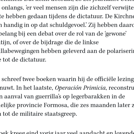
 onlangs, ‘er veel mensen zijn die zichzelf verwijt
 te hebben gedaan tijdens de dictatuur. De Kirchn
n handig in op dat schuldgevoel.’ Zij hebben daa
belang bij een debat over de rol van de ‘gewone’
tijn, of over de bijdrage die de linkse
illabewegingen hebben geleverd aan de polariseri
 tot de dictatuur.
 schreef twee boeken waarin hij de officiële lezing
nuwt. In het laatste,
Operación Primicia
, reconstr
en aanval van guerrilla’s op legerbarakken in de
elijke provincie Formosa, die zes maanden later 
 tot de militaire staatsgreep.
oek kreeg eind vorig jaar veel aandacht en lovend