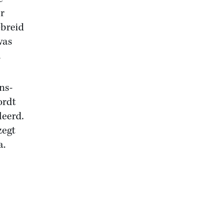
r
ebreid
was
.
ns-
ordt
leerd.
zegt
a.