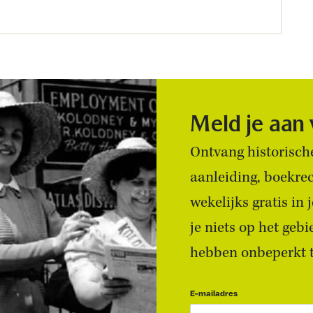
Meld je aan
Ontvang historische
aanleiding, boekre
wekelijks gratis in
je niets op het geb
hebben onbeperkt to
E-mailadres