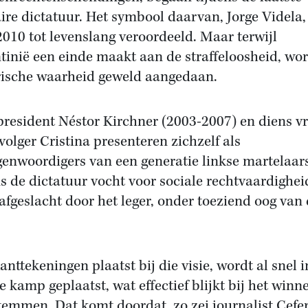
aire dictatuur. Het symbool daarvan, Jorge Videla, 
2010 tot levenslang veroordeeld. Maar terwijl
tinië een einde maakt aan de straffeloosheid, wor
rische waarheid geweld aangedaan.
resident Néstor Kirchner (2003-2007) en diens v
volger Cristina presenteren zichzelf als
genwoordigers van een generatie linkse martelaars
ns de dictatuur vocht voor sociale rechtvaardighei
afgeslacht door het leger, onder toeziend oog van
anttekeningen plaatst bij die visie, wordt al snel i
te kamp geplaatst, wat effectief blijkt bij het winn
temmen. Dat komt doordat, zo zei journalist Cefe