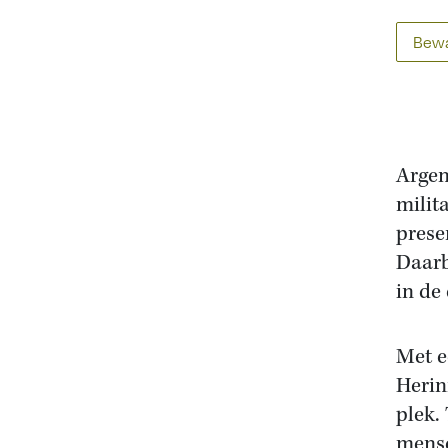
Bewa
Argen
milit
prese
Daarb
in de
Met e
Herin
plek.
mense