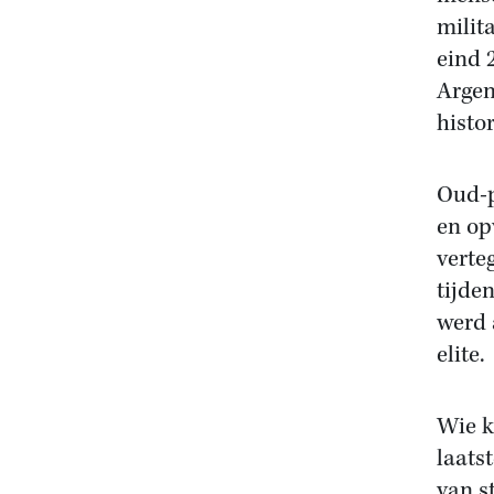
milit
eind 
Argen
histo
Oud-p
en op
verte
tijde
werd 
elite.
Wie k
laats
van s