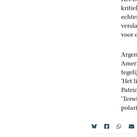
kriti
echte
versl
voor 
Argen
Ameri
tegel
‘Het 
Patri
‘Terw
polar