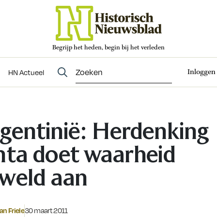
Begrijp het heden, begin bij het verleden
Abonneren
t
Evenementen
HN Actueel
Inloggen
HN Actueel
gentinië: Herdenking
nta doet waarheid
weld aan
Gepubliceerd op:
an Friele
30 maart 2011