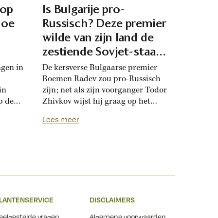
 op
Is Bulgarije pro-
hoe
Russisch? Deze premier
d
wilde van zijn land de
zestiende Sovjet-staat
maken
ngen in
De kersverse Bulgaarse premier
Roemen Radev zou pro-Russisch
in
zijn; net als zijn voorganger Todor
p de
Zhivkov wijst hij graag op het
dt
Russische bevrijdingsverhaal van
Lees meer
onwijk
1878. Die vroegere premier was zo
que
loyaal aan het Kremlin, dat hij de
Bulgaarse soevereiniteit inzette in
onderhandelingen met Moskou.
r
Zhivkovs pro-Russische koers
nds
botste met de ideeën van zijn
n.
dochter, die juist...
LANTENSERVICE
DISCLAIMERS
t
eelgestelde vragen
Algemene voorwaarden