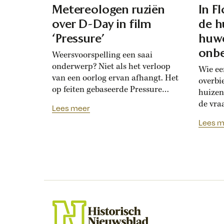
Metereologen ruziën
In F
over D-Day in film
de h
‘Pressure’
huwe
onbe
Weersvoorspelling een saai
onderwerp? Niet als het verloop
Wie ee
van een oorlog ervan afhangt. Het
overbi
op feiten gebaseerde Pressure
huizen
toont de hoogoplopende ruzie
de vra
Lees meer
tussen geallieerde meteorologen
Renais
Lees m
over de verwachting voor D-Day.
ook la
Bedolven onder tegenstrijdige
doordat
adviezen moet opperbevelhebber
opdrev
Dwight Eisenhower beslissen over
‘bruids
de invasiedatum. Als D-Day een
histor
maand eerder was gepland,
‘Bruid
waren meteorologen het volstrekt
financ
met elkaar...
de vij
huweli