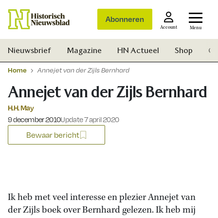
Abonneren
Account
Menu
Nieuwsbrief
Magazine
HN Actueel
Shop
Ge
Home
Annejet van der Zijls Bernhard
Annejet van der Zijls Bernhard
H.H. May
Gepubliceerd op:
9 december 2010
Update 7 april 2020
Bewaar bericht
Ik heb met veel interesse en plezier Annejet van
der Zijls boek over Bernhard gelezen. Ik heb mij
Zoek