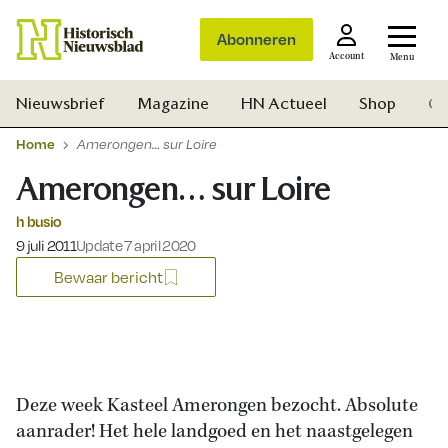
Abonneren
Account
Menu
Nieuwsbrief
Magazine
HN Actueel
Shop
Ge
Home
Amerongen… sur Loire
Amerongen… sur Loire
h busio
Gepubliceerd op:
9 juli 2011
Update 7 april 2020
Bewaar bericht
Deze week Kasteel Amerongen bezocht. Absolute
aanrader! Het hele landgoed en het naastgelegen
Zoek