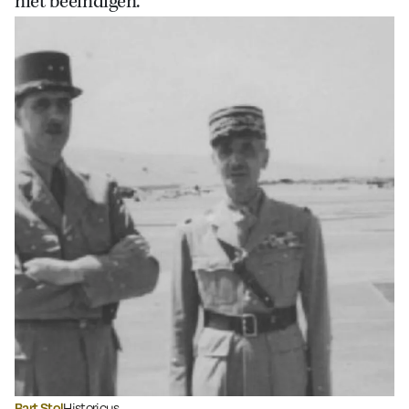
niet beëindigen.
Bart Stol
Historicus