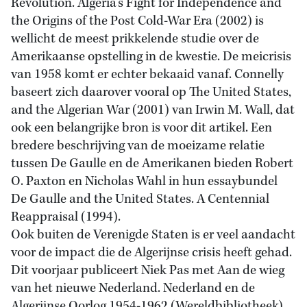
Revolution. Algeria’s Fight for Independence and
the Origins of the Post Cold-War Era (2002) is
wellicht de meest prikkelende studie over de
Amerikaanse opstelling in de kwestie. De meicrisis
van 1958 komt er echter bekaaid vanaf. Connelly
baseert zich daarover vooral op The United States,
and the Algerian War (2001) van Irwin M. Wall, dat
ook een belangrijke bron is voor dit artikel. Een
bredere beschrijving van de moeizame relatie
tussen De Gaulle en de Amerikanen bieden Robert
O. Paxton en Nicholas Wahl in hun essaybundel
De Gaulle and the United States. A Centennial
Reappraisal (1994).
Ook buiten de Verenigde Staten is er veel aandacht
voor de impact die de Algerijnse crisis heeft gehad.
Dit voorjaar publiceert Niek Pas met Aan de wieg
van het nieuwe Nederland. Nederland en de
Algerijnse Oorlog 1954-1962 (Wereldbibliotheek)