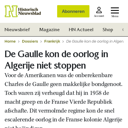
Abonneren
Account
Menu
Nieuwsbrief
Magazine
HN Actueel
Shop
Ge
Home
Dossiers
Frankrijk
De Gaulle kon de oorlog in Algerije
De Gaulle kon de oorlog in
Algerije niet stoppen
Voor de Amerikanen was de onberekenbare
Charles de Gaulle geen makkelijke bondgenoot.
Toch waren zij verheugd dat hij in 1958 de
macht greep en de Franse Vierde Republiek
afschafte. Dit vermolmde regime kon de snel
escalerende oorlog in de Franse kolonie Algerije
Zoek