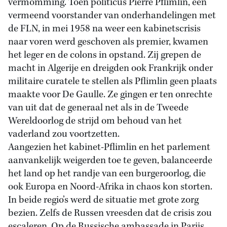
vermomming. Toen politicus Pierre Pflimlin, een
vermeend voorstander van onderhandelingen met
de FLN, in mei 1958 na weer een kabinetscrisis
naar voren werd geschoven als premier, kwamen
het leger en de colons in opstand. Zij grepen de
macht in Algerije en dreigden ook Frankrijk onder
militaire curatele te stellen als Pflimlin geen plaats
maakte voor De Gaulle. Ze gingen er ten onrechte
van uit dat de generaal net als in de Tweede
Wereldoorlog de strijd om behoud van het
vaderland zou voortzetten.
Aangezien het kabinet-Pflimlin en het parlement
aanvankelijk weigerden toe te geven, balanceerde
het land op het randje van een burgeroorlog, die
ook Europa en Noord-Afrika in chaos kon storten.
In beide regio’s werd de situatie met grote zorg
bezien. Zelfs de Russen vreesden dat de crisis zou
escaleren. Op de Russische ambassade in Parijs