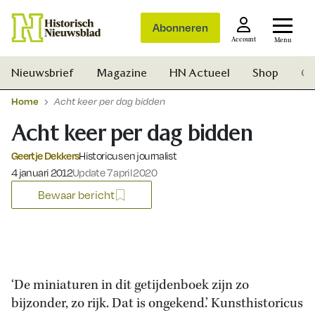
Abonneren
Account
Menu
Nieuwsbrief
Magazine
HN Actueel
Shop
Ge
Home
Acht keer per dag bidden
Acht keer per dag bidden
Geertje Dekkers
Historicus en journalist
Gepubliceerd op:
4 januari 2012
Update 7 april 2020
Bewaar bericht
‘De miniaturen in dit getijdenboek zijn zo
bijzonder, zo rijk. Dat is ongekend.’ Kunsthistoricus
Zoek