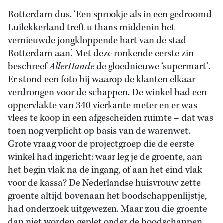
Rotterdam dus. ‘Een sprookje als in een gedroomd
Luilekkerland treft u thans middenin het
vernieuwde jongkloppende hart van de stad
Rotterdam aan.’ Met deze ronkende eerste zin
beschreef
AllerHande
de gloednieuwe ‘supermart’.
Er stond een foto bij waarop de klanten elkaar
verdrongen voor de schappen. De winkel had een
oppervlakte van 340 vierkante meter en er was
vlees te koop in een afgescheiden ruimte – dat was
toen nog verplicht op basis van de warenwet.
Grote vraag voor de projectgroep die de eerste
winkel had ingericht: waar leg je de groente, aan
het begin vlak na de ingang, of aan het eind vlak
voor de kassa? De Nederlandse huisvrouw zette
groente altijd bovenaan het boodschappenlijstje,
had onderzoek uitgewezen. Maar zou die groente
dan niet worden geplet onder de boodschappen