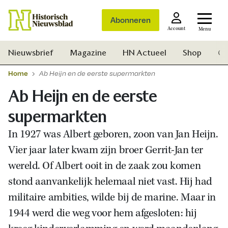
Abonneren
Account
Menu
Nieuwsbrief
Magazine
HN Actueel
Shop
Ge
Home
Ab Heijn en de eerste supermarkten
Ab Heijn en de eerste
supermarkten
In 1927 was Albert geboren, zoon van Jan Heijn.
Vier jaar later kwam zijn broer Gerrit-Jan ter
wereld. Of Albert ooit in de zaak zou komen
stond aanvankelijk helemaal niet vast. Hij had
militaire ambities, wilde bij de marine. Maar in
1944 werd die weg voor hem afgesloten: hij
Zoek