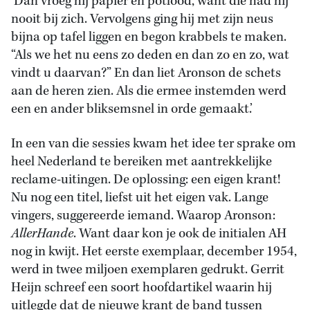
‘Dan vroeg hij papier en potlood, want die had hij
nooit bij zich. Vervolgens ging hij met zijn neus
bijna op tafel liggen en begon krabbels te maken.
“Als we het nu eens zo deden en dan zo en zo, wat
vindt u daarvan?” En dan liet Aronson de schets
aan de heren zien. Als die ermee instemden werd
een en ander bliksemsnel in orde gemaakt.’
In een van die sessies kwam het idee ter sprake om
heel Nederland te bereiken met aantrekkelijke
reclame-uitingen. De oplossing: een eigen krant!
Nu nog een titel, liefst uit het eigen vak. Lange
vingers, suggereerde iemand. Waarop Aronson:
AllerHande
. Want daar kon je ook de initialen AH
nog in kwijt. Het eerste exemplaar, december 1954,
werd in twee miljoen exemplaren gedrukt. Gerrit
Heijn schreef een soort hoofdartikel waarin hij
uitlegde dat de nieuwe krant de band tussen