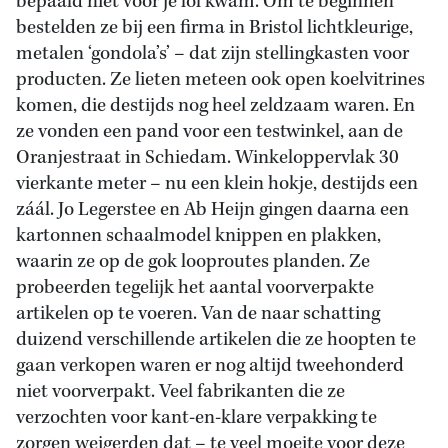
bepaald niet voor je lol kwam. Om te beginnen
bestelden ze bij een firma in Bristol lichtkleurige,
metalen ‘gondola’s’ – dat zijn stellingkasten voor
producten. Ze lieten meteen ook open koelvitrines
komen, die destijds nog heel zeldzaam waren. En
ze vonden een pand voor een testwinkel, aan de
Oranjestraat in Schiedam. Winkeloppervlak 30
vierkante meter – nu een klein hokje, destijds een
záál. Jo Legerstee en Ab Heijn gingen daarna een
kartonnen schaalmodel knippen en plakken,
waarin ze op de gok looproutes planden. Ze
probeerden tegelijk het aantal voorverpakte
artikelen op te voeren. Van de naar schatting
duizend verschillende artikelen die ze hoopten te
gaan verkopen waren er nog altijd tweehonderd
niet voorverpakt. Veel fabrikanten die ze
verzochten voor kant-en-klare verpakking te
zorgen weigerden dat – te veel moeite voor deze