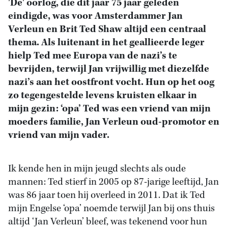
'De' oorlog, die dit jaar 75 jaar geleden
eindigde, was voor Amsterdammer Jan
Verleun en Brit Ted Shaw altijd een centraal
thema. Als luitenant in het geallieerde leger
hielp Ted mee Europa van de nazi’s te
bevrijden, terwijl Jan vrijwillig met diezelfde
nazi’s aan het oostfront vocht. Hun op het oog
zo tegengestelde levens kruisten elkaar in
mijn gezin: ‘opa’ Ted was een vriend van mijn
moeders familie, Jan Verleun oud-promotor en
vriend van mijn vader.
Ik kende hen in mijn jeugd slechts als oude
mannen: Ted stierf in 2005 op 87-jarige leeftijd, Jan
was 86 jaar toen hij overleed in 2011. Dat ik Ted
mijn Engelse ‘opa’ noemde terwijl Jan bij ons thuis
altijd ‘Jan Verleun’ bleef, was tekenend voor hun