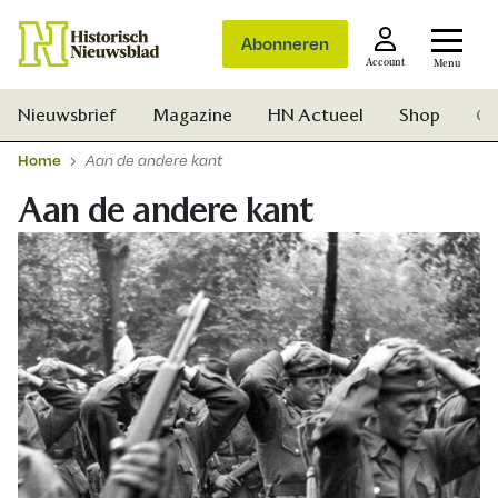
Abonneren
Account
Menu
Nieuwsbrief
Magazine
HN Actueel
Shop
Ge
Home
Aan de andere kant
Aan de andere kant
Zoek