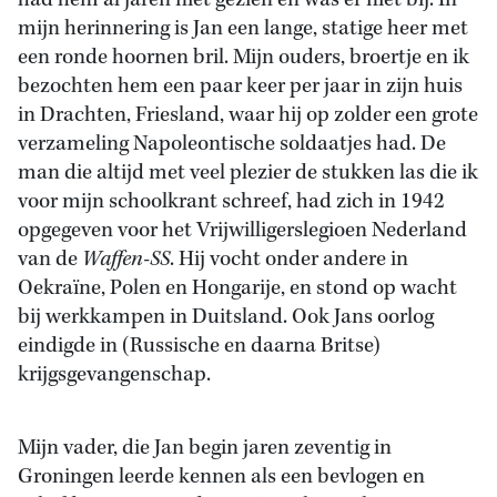
had hem al jaren niet gezien en was er niet bij. In
mijn herinnering is Jan een lange, statige heer met
een ronde hoornen bril. Mijn ouders, broertje en ik
bezochten hem een paar keer per jaar in zijn huis
in Drachten, Friesland, waar hij op zolder een grote
verzameling Napoleontische soldaatjes had. De
man die altijd met veel plezier de stukken las die ik
voor mijn schoolkrant schreef, had zich in 1942
opgegeven voor het Vrijwilligerslegioen Nederland
van de
Waffen-SS
. Hij vocht onder andere in
Oekraïne, Polen en Hongarije, en stond op wacht
bij werkkampen in Duitsland. Ook Jans oorlog
eindigde in (Russische en daarna Britse)
krijgsgevangenschap.
Mijn vader, die Jan begin jaren zeventig in
Groningen leerde kennen als een bevlogen en