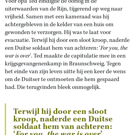
Voor opa Ted eindigde de oorlog in de
uiterwaarden van de Rijn, tijgerend op weg naar
vrijheid. Samen met een kameraad was hij
achtergebleven in de kelder van een huis om
gewonden te verzorgen. Hij was te laat voor
evacuatie. Terwijl hij door een sloot kroop, naderde
een Duitse soldaat hem van achteren: ‘
For you, the
war is over
’. Ted maakte de capitulatie mee in een
krijgsgevangenenkamp in Braunschweig. Tegen
het einde van zijn leven uitte hij een keer de wens
om de Duitser te ontmoeten die hem gespaard
had. Die terugvinden bleek onmogelijk.
Terwijl hij door een sloot
kroop, naderde een Duitse
soldaat hem van achteren:
‘
For you, the war is over
’.