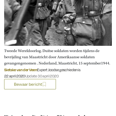
Tweede Wereldoorlog. Duitse soldaten worden tijdens de
bevrijding van Maastricht door Amerikaanse soldaten
gevangengenomen . Nederland, Maastricht, 15 september1944.
Sietske van der Veen
Expert Joodse geschiedenis
Gepubliceerd op:
22 april 2020
Update 30 april 2020
Bewaar bericht