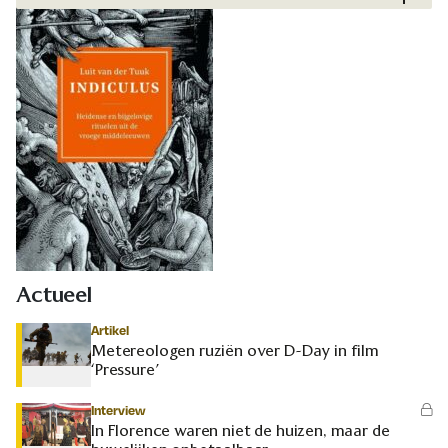
Actueel
Artikel
Metereologen ruziën over D-Day in film
‘Pressure’
Interview
In Florence waren niet de huizen, maar de