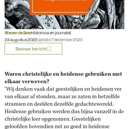
Steven de Boer
Historicus en journalist
Gepubliceerd op:
24 augustus 2022
Update 7 december 2023
Bewaar bericht
Waren christelijke en heidense gebruiken met
elkaar verweven?
‘Wij denken vaak dat geestelijken en heidenen ver
van elkaar af stonden, maar ze zaten in hetzelfde
stramien en deelden dezelfde gedachtewereld.
Heidense gebruiken werden dus bijna vanzelf in de
christelijke leer opgenomen. Geestelijken
geloofden bovendien net zo goed in heidense