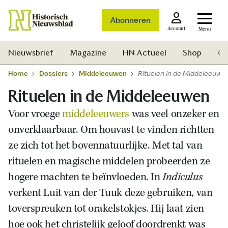
Abonneren
Account
Menu
Nieuwsbrief
Magazine
HN Actueel
Shop
Ge
Home
Dossiers
Middeleeuwen
Rituelen in de Middeleeuwe
Rituelen in de Middeleeuwen
Voor vroege
middeleeuwers
was veel onzeker en
onverklaarbaar. Om houvast te vinden richtten
ze zich tot het bovennatuurlijke. Met tal van
rituelen en magische middelen probeerden ze
hogere machten te beïnvloeden. In
Indiculus
verkent Luit van der Tuuk deze gebruiken, van
toverspreuken tot orakelstokjes. Hij laat zien
Zoek
hoe ook het christelijk geloof doordrenkt was