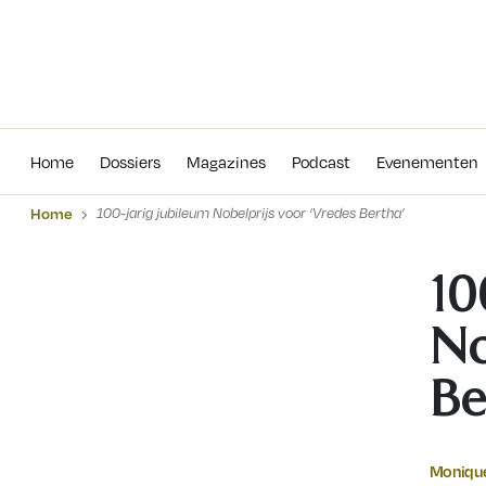
Home
Dossiers
Magazines
Podcas
Home
Dossiers
Magazines
Podcast
Evenementen
Home
100-jarig jubileum Nobelprijs voor ‘Vredes Bertha’
10
No
Be
Monique