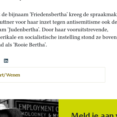
 de bijnaam ‘Friedensbertha’ kreeg de spraakma
uttner voor haar inzet tegen antisemitisme ook d
am ‘Judenbertha’. Door haar vooruitstrevende,
lerikale en socialistische instelling stond ze bove
d als ‘Rooie Bertha’.
rt/ Wenen
Meld je aan