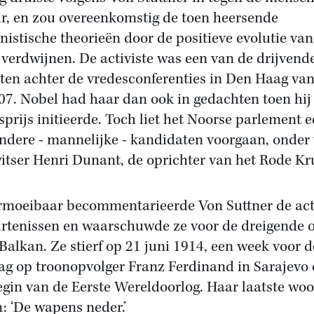
r, en zou overeenkomstig de toen heersende
nistische theorieën door de positieve evolutie van
verdwijnen. De activiste was een van de drijvend
ten achter de vredesconferenties in Den Haag va
07. Nobel had haar dan ook in gedachten toen hij 
sprijs initieerde. Toch liet het Noorse parlement e
andere - mannelijke - kandidaten voorgaan, onder
itser Henri Dunant, de oprichter van het Rode Kru
moeibaar becommentarieerde Von Suttner de act
rtenissen en waarschuwde ze voor de dreigende o
 Balkan. Ze stierf op 21 juni 1914, een week voor d
ag op troonopvolger Franz Ferdinand in Sarajevo
egin van de Eerste Wereldoorlog. Haar laatste wo
: ‘De wapens neder.’