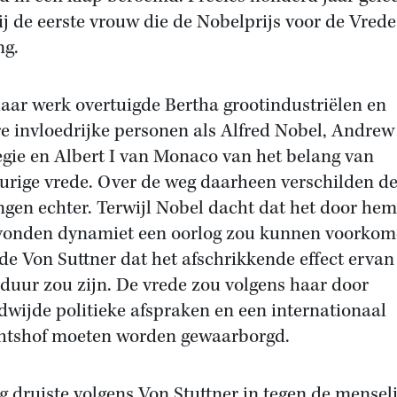
ij de eerste vrouw die de Nobelprijs voor de Vrede
ng.
aar werk overtuigde Bertha grootindustriëlen en
e invloedrijke personen als Alfred Nobel, Andrew
gie en Albert I van Monaco van het belang van
urige vrede. Over de weg daarheen verschilden d
gen echter. Terwijl Nobel dacht dat het door hem
vonden dynamiet een oorlog zou kunnen voorkom
e Von Suttner dat het afschrikkende effect ervan
 duur zou zijn. De vrede zou volgens haar door
dwijde politieke afspraken en een internationaal
htshof moeten worden gewaarborgd.
g druiste volgens Von Stuttner in tegen de mensel