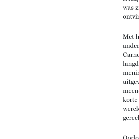
was z
ontvi
Met h
ander
Carne
langd
menin
uitge
meend
korte
werel
gerec
Oorlo