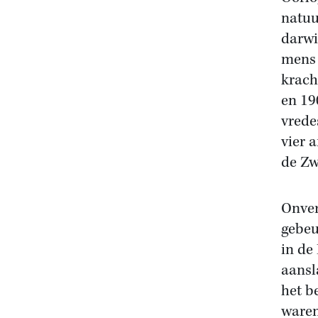
natuu
darwi
mens 
krach
en 19
vrede
vier 
de Zw
Onver
gebeu
in de
aansl
het b
waren