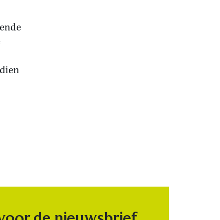
kende
e
ndien
 voor de nieuwsbrief