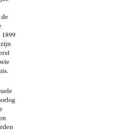
 de
e
n 1899
zijn
erst
 wie
is.
uele
orlog
e
 en
orden