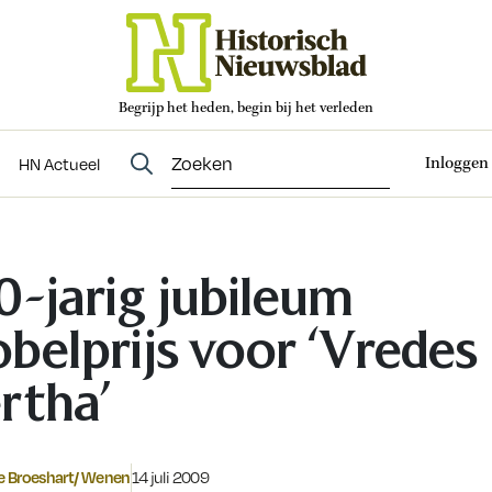
Begrijp het heden, begin bij het verleden
Abonneren
t
Evenementen
HN Actueel
Inloggen
HN Actueel
0-jarig jubileum
belprijs voor ‘Vredes
rtha’
Gepubliceerd op:
 Broeshart/ Wenen
14 juli 2009