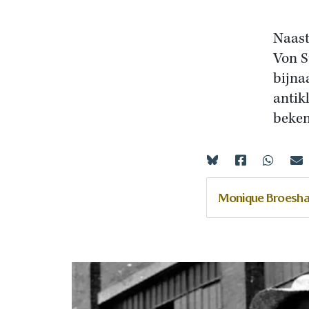
Naast
Von S
bijna
antik
beken
Monique Broesha