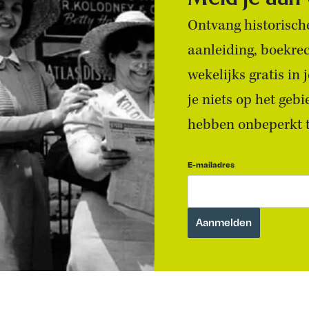
Ontvang historische
aanleiding, boekre
wekelijks gratis in
je niets op het geb
hebben onbeperkt to
E-mailadres