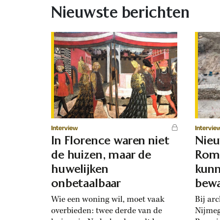
Nieuwste berichten
Interview
Intervie
In Florence waren niet
Nie
de huizen, maar de
Rome
huwelijken
kunn
onbetaalbaar
bewa
Wie een woning wil, moet vaak
Bij ar
overbieden: twee derde van de
Nijmeg