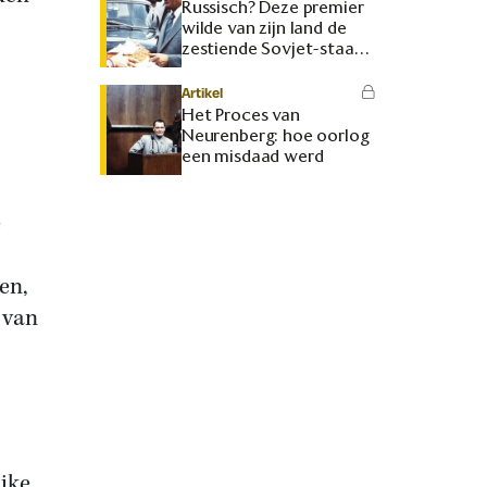
Russisch? Deze premier
wilde van zijn land de
zestiende Sovjet-staat
maken
Artikel
Het Proces van
Neurenberg: hoe oorlog
een misdaad werd
e
en,
 van
ijke