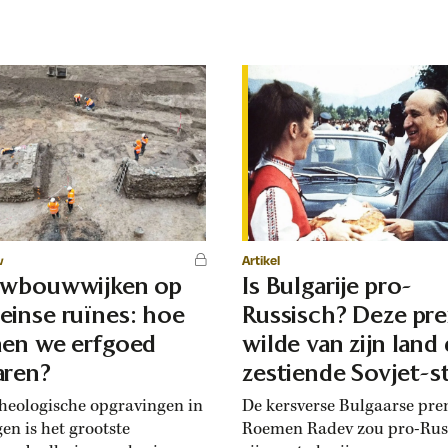
w
Artikel
uwbouwwijken op
Is Bulgarije pro-
inse ruïnes: hoe
Russisch? Deze pr
en we erfgoed
wilde van zijn land
ren?
zestiende Sovjet-s
maken
cheologische opgravingen in
De kersverse Bulgaarse pre
en is het grootste
Roemen Radev zou pro-Rus