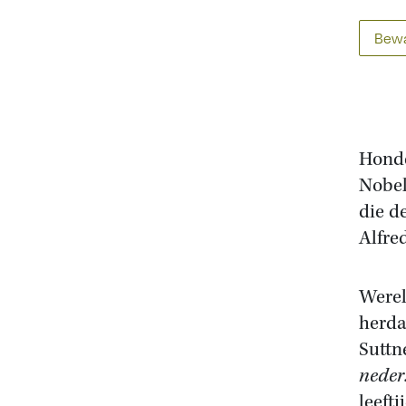
Bewa
Honde
Nobel
die d
Alfre
Werel
herda
Suttn
neder
leeft