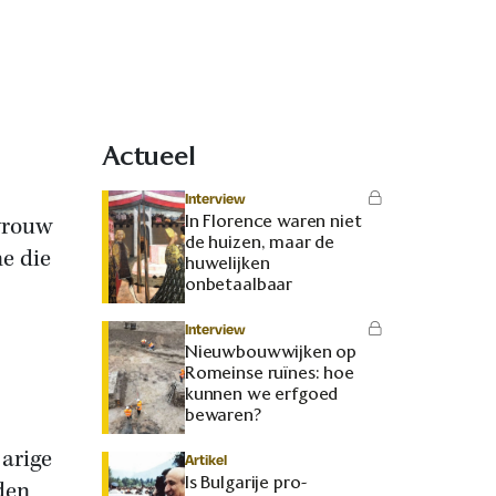
Actueel
Interview
In Florence waren niet
 vrouw
de huizen, maar de
ne die
huwelijken
onbetaalbaar
Interview
Nieuwbouwwijken op
Romeinse ruïnes: hoe
kunnen we erfgoed
bewaren?
jarige
Artikel
Is Bulgarije pro-
den