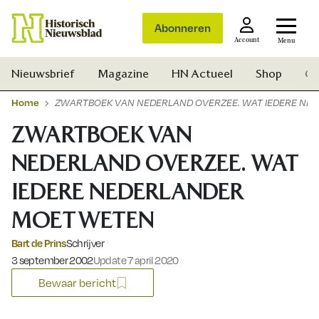
Abonneren
Account
Menu
Nieuwsbrief
Magazine
HN Actueel
Shop
Ge
Home
ZWARTBOEK VAN NEDERLAND OVERZEE. WAT IEDERE NE
ZWARTBOEK VAN
NEDERLAND OVERZEE. WAT
IEDERE NEDERLANDER
MOET WETEN
Bart de Prins
Schrijver
Gepubliceerd op:
3 september 2002
Update 7 april 2020
Bewaar bericht
Zoek