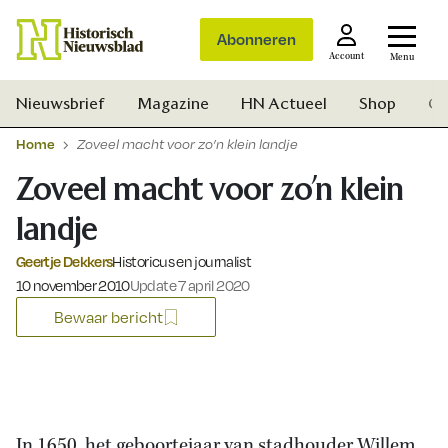
Abonneren
Account
Menu
Nieuwsbrief
Magazine
HN Actueel
Shop
Ge
Home
Zoveel macht voor zo’n klein landje
Zoveel macht voor zo’n klein
landje
Geertje Dekkers
Historicus en journalist
Gepubliceerd op:
10 november 2010
Update 7 april 2020
Bewaar bericht
Zoek
In 1650, het geboortejaar van stadhouder Willem