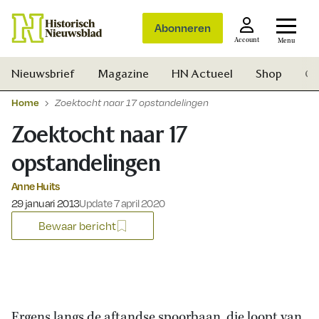
Abonneren
Account
Menu
Nieuwsbrief
Magazine
HN Actueel
Shop
Ge
Home
Zoektocht naar 17 opstandelingen
Zoektocht naar 17
opstandelingen
Anne Huits
Gepubliceerd op:
29 januari 2013
Update 7 april 2020
Bewaar bericht
Zoek
Ergens langs de aftandse spoorbaan, die loopt van