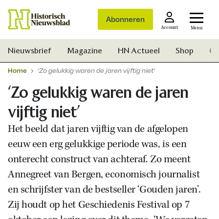
Abonneren
Account
Menu
Nieuwsbrief
Magazine
HN Actueel
Shop
Ge
Home
‘Zo gelukkig waren de jaren vijftig niet’
‘Zo gelukkig waren de jaren
vijftig niet’
Het beeld dat jaren vijftig van de afgelopen
eeuw een erg gelukkige periode was, is een
onterecht construct van achteraf. Zo meent
Annegreet van Bergen, economisch journalist
en schrijfster van de bestseller ‘Gouden jaren’.
Zij houdt op het Geschiedenis Festival op 7
Zoek