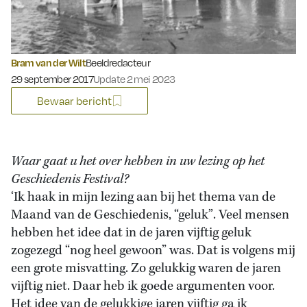
Bram van der Wilt
Beeldredacteur
Gepubliceerd op:
29 september 2017
Update 2 mei 2023
Bewaar bericht
Waar gaat u het over hebben in uw lezing op het
Geschiedenis Festival?
‘Ik haak in mijn lezing aan bij het thema van de
Maand van de Geschiedenis, “geluk”. Veel mensen
hebben het idee dat in de jaren vijftig geluk
zogezegd “nog heel gewoon” was. Dat is volgens mij
een grote misvatting. Zo gelukkig waren de jaren
vijftig niet. Daar heb ik goede argumenten voor.
Het idee van de gelukkige jaren vijftig ga ik