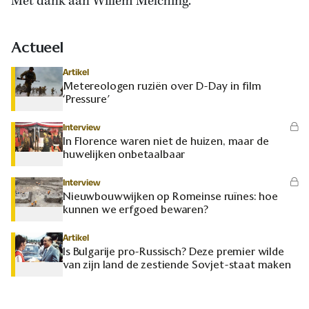
Met dank aan Willem Melching.
Actueel
Artikel
Metereologen ruziën over D-Day in film
‘Pressure’
Interview
In Florence waren niet de huizen, maar de
huwelijken onbetaalbaar
Interview
Nieuwbouwwijken op Romeinse ruïnes: hoe
kunnen we erfgoed bewaren?
Artikel
Is Bulgarije pro-Russisch? Deze premier wilde
van zijn land de zestiende Sovjet-staat maken