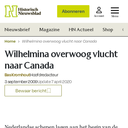
Abonneren
Account
Menu
Nieuwsbrief
Magazine
HN Actueel
Shop
Ge
Home
Wilhelmina overwoog vlucht naar Canada
Wilhelmina overwoog vlucht
naar Canada
Bas Kromhout
Hoofdredacteur
Gepubliceerd op:
3 september 2009
Update 7 april 2020
Bewaar bericht
Zoek
Nederlandse schepen lagen aan het begin van de