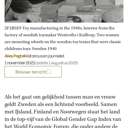
2F2B5E9 Toy manufacturing in the 1940s. Interior from the
factory of swedish toymaker Westroths i Kulltorp. Two women
are mounting wheels on the wooden toy trains that were classic
childrens toys. Sweden 1940
Alies Pegtel
Historicus en journalist
Gepubliceerd op:
1 november 2021
Update 1 augustus 2025
Bewaar bericht
Als het gaat om gelijkheid tussen man en vrouw
geldt Zweden als een lichtend voorbeeld. Samen
met IJsland, Finland en Noorwegen staat het land
in de top-vijf van de Global Gender Gap Index van
het World Economic Forum, die onder andere de