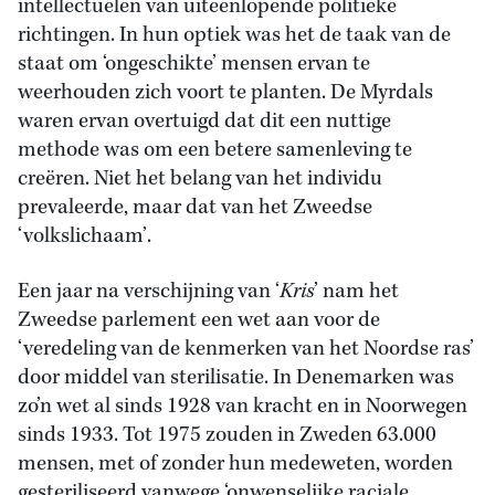
intellectuelen van uiteenlopende politieke
richtingen. In hun optiek was het de taak van de
staat om ‘ongeschikte’ mensen ervan te
weerhouden zich voort te planten. De Myrdals
waren ervan overtuigd dat dit een nuttige
methode was om een betere samenleving te
creëren. Niet het belang van het individu
prevaleerde, maar dat van het Zweedse
‘volkslichaam’.
Een jaar na verschijning van ‘
Kris
’ nam het
Zweedse parlement een wet aan voor de
‘veredeling van de kenmerken van het Noordse ras’
door middel van sterilisatie. In Denemarken was
zo’n wet al sinds 1928 van kracht en in Noorwegen
sinds 1933. Tot 1975 zouden in Zweden 63.000
mensen, met of zonder hun medeweten, worden
gesteriliseerd vanwege ‘onwenselijke raciale