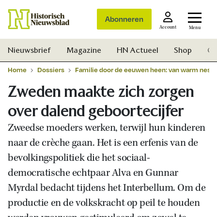
Abonneren
Account
Menu
Nieuwsbrief
Magazine
HN Actueel
Shop
Ge
Home
Dossiers
Familie door de eeuwen heen: van warm nest t
Zweden maakte zich zorgen
over dalend geboortecijfer
Zweedse moeders werken, terwijl hun kinderen
naar de crèche gaan. Het is een erfenis van de
bevolkingspolitiek die het sociaal-
democratische echtpaar Alva en Gunnar
Myrdal bedacht tijdens het Interbellum. Om de
productie en de volkskracht op peil te houden
Zoek