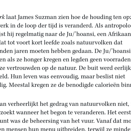
rk
laat James Suzman zien hoe de houding ten op
erk in de loop der tijd is veranderd. Als antropol
jst hij regelmatig naar de Ju/’hoansi, een Afrikaa
dat tot voort kort leefde zoals natuurvolken dat
nden jaren moeten hebben gedaan. De Ju/’hoansi
en als ze honger kregen en legden geen voorraden
ze vertrouwden op de natuur. De buit werd eerlijk
eld. Hun leven was eenvoudig, maar beslist niet
dig. Meestal kregen ze de benodigde calorieën bin
n verheerlijkt het gedrag van natuurvolken niet,
zoekt wanneer het begon te veranderen. Het eers
unt was de beheersing van het vuur. Vanaf dat 
n mensen hun menu uitbreiden, terwijl ze minder