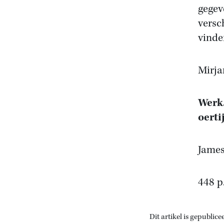
gegev
versc
vinde
Mirja
Werk.
oerti
Jame
448 p
Dit artikel is gepublice