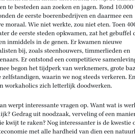
en te besteden aan zoeken en jagen. Rond 10.000 
onden de eerste boerenbedrijven en daarmee een
e moraal. Wie niet werkte, zou niet eten. Toen 40
later de eerste steden opkwamen, zat het gebuffel 
n inmiddels in de genen. Er kwamen nieuwe
alisten bij, zoals steenhouwers, timmerlieden en
enaars. Er ontstond een competitieve samenlevin
ee begon het tijdperk van werknemers, grote ba
e zelfstandigen, waarin we nog steeds verkeren. E
n workaholics zich letterlijk doodwerken.
n werpt interessante vragen op. Want wat is wer
lijk? Gedrag uit noodzaak, verveling of een manie
ie kwijt te raken? Nog interessanter is de kwestie 
economie met alle hardheid van dien een natuurl