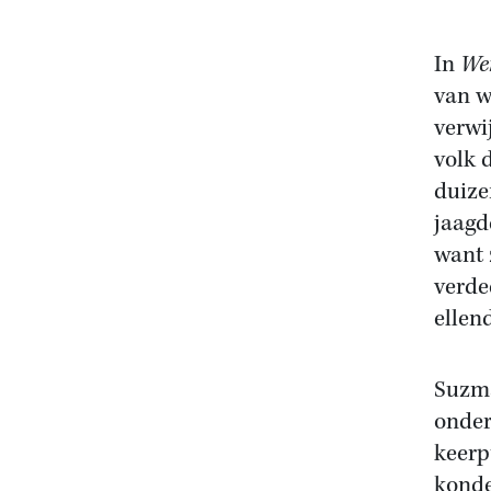
In
We
van w
verwi
volk 
duize
jaagd
want 
verde
ellen
Suzma
onder
keerp
konde