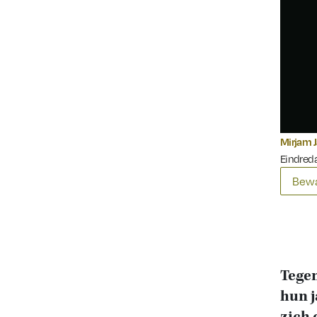
Mirjam 
Eindred
Bewa
Tegen
hun j