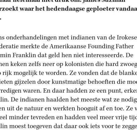
daar helemaal niet druk om. James Suzman
rzoekt waar het hedendaagse geploeter vanda
.
ns onderhandelingen met indianen van de Irokese
deratie merkte de Amerikaanse Founding Father
min Franklin dat geld hen niet interesseerde. De
nen keken zelfs neer op kolonisten die hard zwoe
 rijk mogelijk te worden. Ze vonden dat de blank
lieten gijzelen door kunstmatige behoeften die moe
vredigen waren. En daar hadden ze een punt, erk
lin. De indianen haalden het meeste wat ze nodig
n uit de natuur en werkten hooguit af en toe. Ze
eel minder tevreden en hadden veel meer vrije tij
lin moest toegeven dat daar ook iets voor te zegg