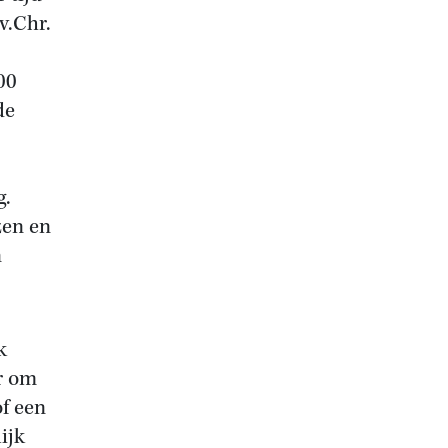
v.Chr.
00
de
g.
zen en
n
k
r om
of een
ijk