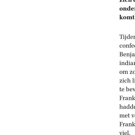
zich 
onde
komt
Tijde
confe
Benja
india
om zo
zich 
te be
Frank
hadde
met v
Frank
viel.