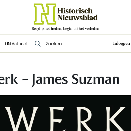
Begrijp het heden, begin bij het verleden
Abonneren
t
Evenementen
HN Actueel
Inloggen
HN Actueel
rk – James Suzman