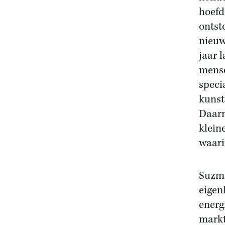
hoefd
ontst
nieuw
jaar 
mense
speci
kunst
Daarm
klein
waari
Suzma
eigen
energ
markt