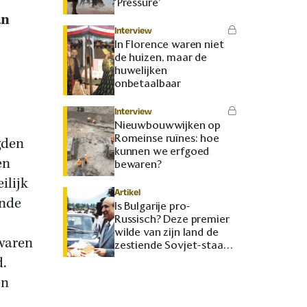
‘Pressure’
an
Interview
In Florence waren niet
de huizen, maar de
huwelijken
onbetaalbaar
Interview
Nieuwbouwwijken op
Romeinse ruïnes: hoe
gden
kunnen we erfgoed
en
bewaren?
ilijk
Artikel
ende
Is Bulgarije pro-
Russisch? Deze premier
wilde van zijn land de
 waren
zestiende Sovjet-staat
maken
d.
en