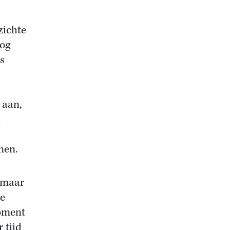
zichte
oog
ns
 aan,
nen.
 maar
te
moment
 tijd