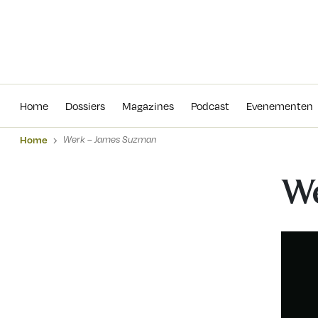
Home
Dossiers
Magazines
Podcas
Home
Dossiers
Magazines
Podcast
Evenementen
Home
Werk – James Suzman
We