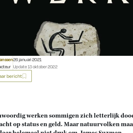
Gepubliceerd op:
Janssen
26 januari 2021
acteur
Update 13 oktober 2022
ar bericht
woordig werken sommigen zich letterlijk doo
acht op status en geld. Maar natuurvolken ma