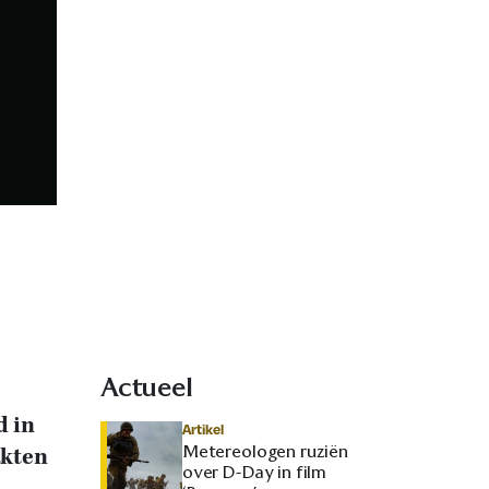
Actueel
d in
Artikel
Metereologen ruziën
akten
over D-Day in film