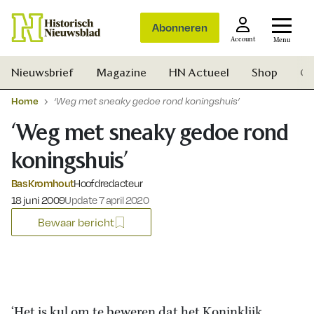
Abonneren
Account
Menu
Nieuwsbrief
Magazine
HN Actueel
Shop
Ge
Home
‘Weg met sneaky gedoe rond koningshuis’
‘Weg met sneaky gedoe rond
koningshuis’
Bas Kromhout
Hoofdredacteur
Gepubliceerd op:
18 juni 2009
Update 7 april 2020
Bewaar bericht
Zoek
‘Het is kul om te beweren dat het Koninklijk