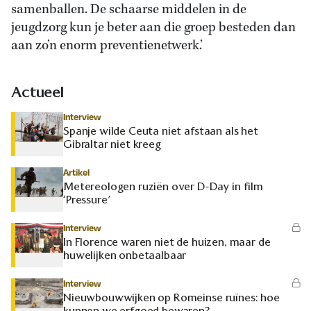
samenballen. De schaarse middelen in de
jeugdzorg kun je beter aan die groep besteden dan
aan zo’n enorm preventienetwerk.’
Actueel
Interview
Spanje wilde Ceuta niet afstaan als het
Gibraltar niet kreeg
Artikel
Metereologen ruziën over D-Day in film
‘Pressure’
Interview
In Florence waren niet de huizen, maar de
huwelijken onbetaalbaar
Interview
Nieuwbouwwijken op Romeinse ruïnes: hoe
kunnen we erfgoed bewaren?