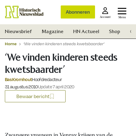
Abonneren
Account
Menu
Nieuwsbrief
Magazine
HN Actueel
Shop
Ge
Home
‘We vinden kinderen steeds kwetsbaarder’
‘We vinden kinderen steeds
kwetsbaarder’
Bas Kromhout
Hoofdredacteur
Gepubliceerd op:
31 augustus 2010
Update 7 april 2020
Bewaar bericht
Zoek
Zwangere vrouwen in Venray krijgen van de