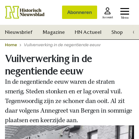
Abonneren
Account
Menu
Nieuwsbrief
Magazine
HN Actueel
Shop
Ge
Home
Vuilverwerking in de negentiende eeuw
Vuilverwerking in de
negentiende eeuw
In de negentiende eeuw waren de straten
smerig. Steden stonken en er lag overal vuil.
Tegenwoordig zijn ze schoner dan ooit. Al zit
daar volgens Annegreet van Bergen in sommige
plaatsen een keerzijde aan.
Zoek