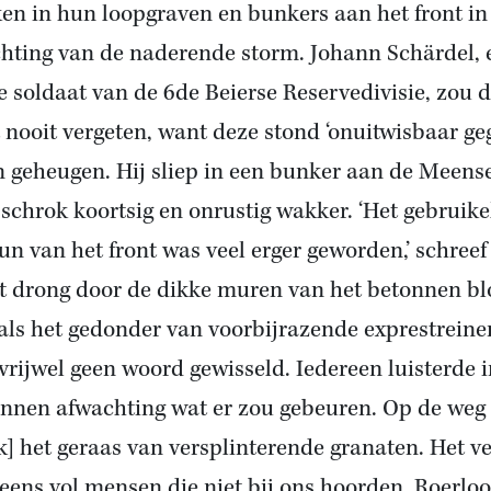
en in hun loopgraven en bunkers aan het front in
hting van de naderende storm. Johann Schärdel, 
e soldaat van de 6de Beierse Reservedivisie, zou d
 nooit vergeten, want deze stond ‘onuitwisbaar geg
jn geheugen. Hij sliep in een bunker aan de Meens
schrok koortsig en onrustig wakker. ‘Het gebruike
un van het front was veel erger geworden,’ schreef 
et drong door de dikke muren van het betonnen bl
als het gedonder van voorbijrazende exprestreine
vrijwel geen woord gewisseld. Iedereen luisterde i
nnen afwachting wat er zou gebeuren. Op de weg
k] het geraas van versplinterende granaten. Het ve
neens vol mensen die niet bij ons hoorden. Roerloo