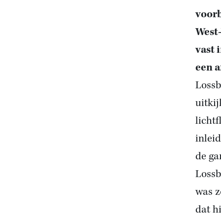
voorb
West-
vast 
een a
Lossb
uitki
licht
inlei
de ga
Lossb
was z
dat h