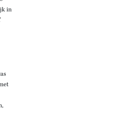
jk in
’
was
met
n,