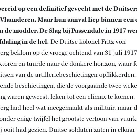
ereid op een definitief gevecht met de Duitser
Vlaanderen. Maar hun aanval liep binnen een 
in de modder. De Slag bij Passendale in 1917 we
fdaling in de hel.
De Duitse kolonel Fritz von
erg beklom op de vroege ochtend van 31 juli 1917
jktoren en tuurde naar de donkere horizon, waar fe
flitsen van de artilleriebeschietingen opflikkerden.
dende beschietingen, die de voorgaande twee wek
ng waren geweest, leken tot een climax te komen.
erg had heel wat meegemaakt als militair, maar d
onder enige twijfel het grootste vertoon van vuur
ij ooit had gezien. Duitse soldaten zaten in elkaar