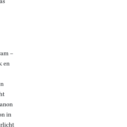
as
wam –
k en
en
ht
kanon
on in
rlicht