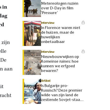
Metereologen ruziën
s in
over D-Day in film
‘Pressure’
dag
Interview
rd
In Florence waren niet
de huizen, maar de
huwelijken
 zijn
onbetaalbaar
lle
Interview
Nieuwbouwwijken op
 De
Romeinse ruïnes: hoe
kunnen we erfgoed
en aan
bewaren?
Artikel
it
Is Bulgarije pro-
Russisch? Deze premier
kracht
wilde van zijn land de
zestiende Sovjet-staat
maken