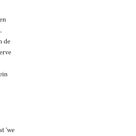
den
.
n de
verve
ein
at ‘we