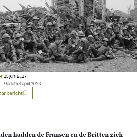
Gepubliceerd op:
yd
15 juni 2017
Update 4 april 2023
ar bericht
en hadden de Fransen en de Britten zich