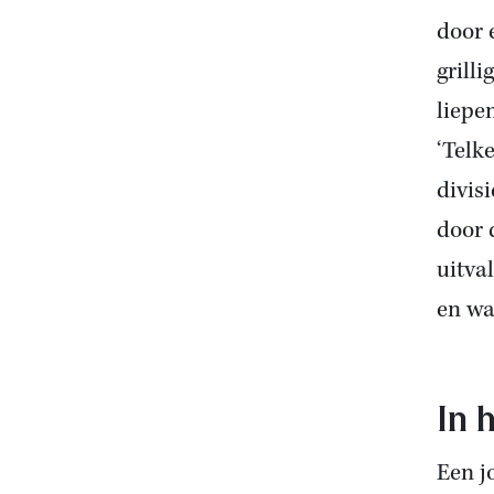
door 
grilli
liepe
‘Telk
divis
door 
uitva
en wa
In 
Een j