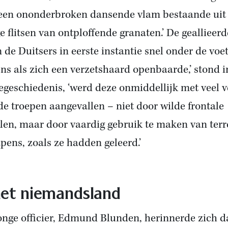
een ononderbroken dansende vlam bestaande uit
ge flitsen van ontploffende granaten.’ De geallieer
n de Duitsers in eerste instantie snel onder de voet
ens als zich een verzetshaard openbaarde,’ stond i
iegeschiedenis, ‘werd deze onmiddellijk met veel 
de troepen aangevallen – niet door wilde frontale
llen, maar door vaardig gebruik te maken van terr
pens, zoals ze hadden geleerd.’
het niemandsland
onge officier, Edmund Blunden, herinnerde zich d