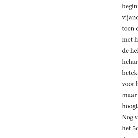
begin
vijan
toen 
met h
de he
helaa
betek
voor 
maar 
hoogt
Nog v
het 5