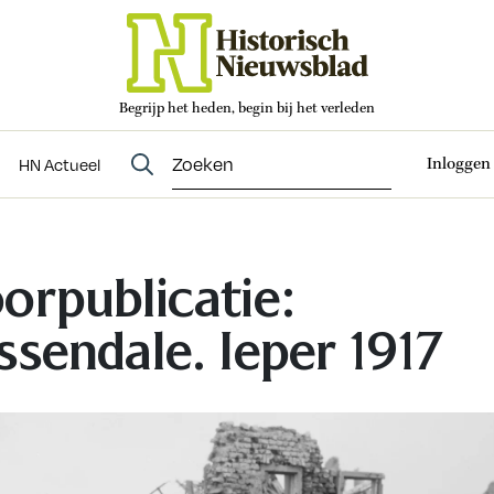
Begrijp het heden, begin bij het verleden
Abonneren
t
Evenementen
HN Actueel
Inloggen
HN Actueel
orpublicatie:
ssendale. Ieper 1917