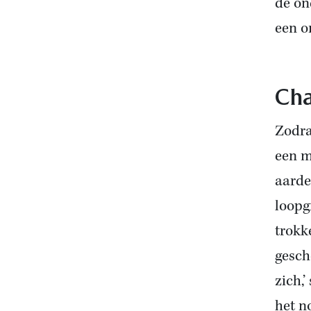
de on
een o
Cha
Zodra
een m
aarde
loopg
trokk
gesch
zich,
het n