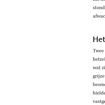
stond
afwac
Het
Twee 
hetze
wat z
grijz
besme
hield
vastg