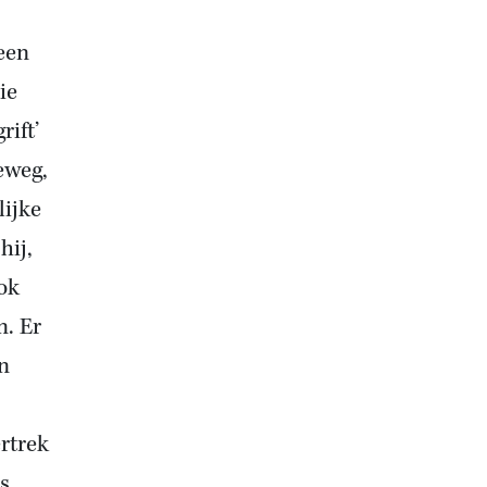
een
ie
rift’
eweg,
lijke
hij,
ok
n. Er
n
rtrek
s