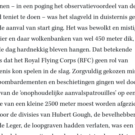
nen – in een poging het observatievoordeel van d
d teniet te doen – was het slagveld in duisternis g
de aanval van start ging. Het was bewolkt en misti
ier en daar wolkenbanken van wel 450 meter dik,
le dag hardnekkig bleven hangen. Dat betekende
s dat het Royal Flying Corps (RFC) geen rol van
enis kon spelen in de slag. Zorgvuldig gekozen mi
bombardementen en beschietingen gingen wel doo
van de ‘onophoudelijke aanvalspatrouilles’ op ee
e van een kleine 2500 meter moest worden afgezi
oor de divisies van Hubert Gough, de bevelhebbe
de Leger, de loopgraven hadden verlaten, was een