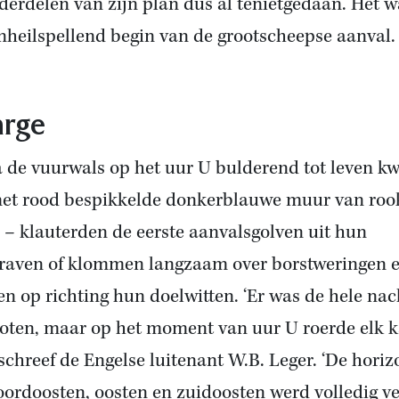
derdelen van zijn plan dus al tenietgedaan. Het w
nheilspellend begin van de grootscheepse aanval.
rge
 de vuurwals op het uur U bulderend tot leven k
et rood bespikkelde donkerblauwe muur van roo
 – klauterden de eerste aanvalsgolven uit hun
raven of klommen langzaam over borstweringen 
en op richting hun doelwitten. ‘Er was de hele nac
oten, maar op het moment van uur U roerde elk 
’ schreef de Engelse luitenant W.B. Leger. ‘De horiz
oordoosten, oosten en zuidoosten werd volledig ve