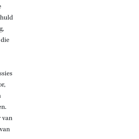
e
ehuld
g,
 die
ssies
r,
n
en.
r van
 van