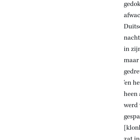
gedok
afwac
Duits
nacht
in zi
maar 
gedre
‘en h
heen 
werd 
gespa
[klon
zat i