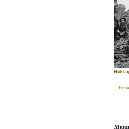
Nick Llo
Bewa
Maand