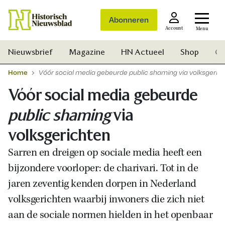
Abonneren
Account
Menu
Nieuwsbrief
Magazine
HN Actueel
Shop
Ge
Home
Vóór social media gebeurde public shaming via volksgeric
Vóór social media gebeurde
public shaming
via
volksgerichten
Sarren en dreigen op sociale media heeft een
bijzondere voorloper: de charivari. Tot in de
jaren zeventig kenden dorpen in Nederland
volksgerichten waarbij inwoners die zich niet
aan de sociale normen hielden in het openbaar
Zoek