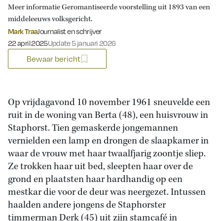
Meer informatie Geromantiseerde voorstelling uit 1893 van een
middeleeuws volksgericht.
Mark Traa
Journalist en schrijver
Gepubliceerd op:
22 april 2025
Update 5 januari 2026
Bewaar bericht
Op vrijdagavond 10 november 1961 sneuvelde een
ruit in de woning van Berta (48), een huisvrouw in
Staphorst. Tien gemaskerde jongemannen
vernielden een lamp en drongen de slaapkamer in
waar de vrouw met haar twaalfjarig zoontje sliep.
Ze trokken haar uit bed, sleepten haar over de
grond en plaatsten haar hardhandig op een
mestkar die voor de deur was neergezet. Intussen
haalden andere jongens de Staphorster
timmerman Derk (45) uit zijn stamcafé in