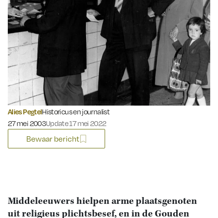
Alies Pegtel
Historicus en journalist
Gepubliceerd op:
27 mei 2003
Update 17 mei 2022
Bewaar bericht
Middeleeuwers hielpen arme plaatsgenoten
uit religieus plichtsbesef, en in de Gouden