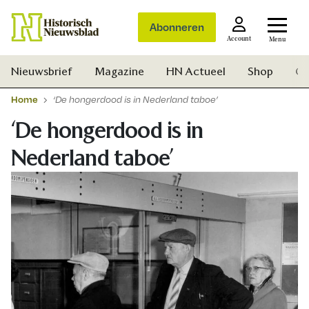
Abonneren
Account
Menu
Nieuwsbrief
Magazine
HN Actueel
Shop
Ge
Home
‘De hongerdood is in Nederland taboe’
‘De hongerdood is in
Nederland taboe’
Zoek