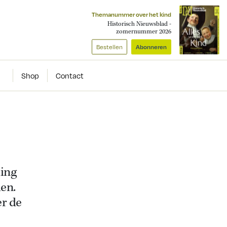
Themanummer over het kind
Historisch Nieuwsblad -
zomernummer 2026
Bestellen
Abonneren
Shop
Contact
ing
ien
.
er de