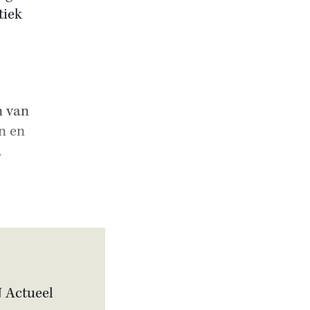
tiek
n van
n en
.
N Actueel