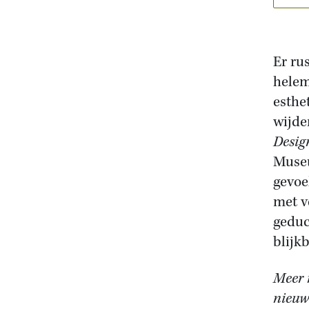
Er rus
helem
esthe
wijde
Desig
Muse
gevoe
met v
geduc
blijkb
Meer 
nieuws