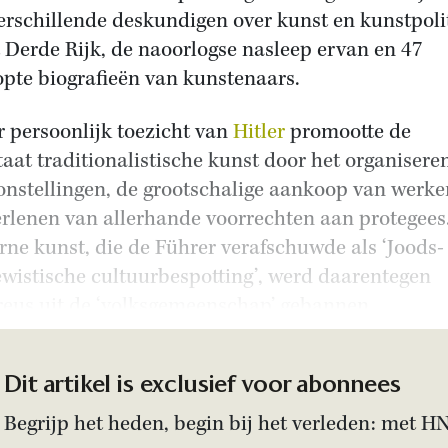
erschillende deskundigen over kunst en kunstpoli
t Derde Rijk, de naoorlogse nasleep ervan en 47
pte biografieën van kunstenaars.
 persoonlijk toezicht van
Hitler
promootte de
taat traditionalistische kunst door het organisere
onstellingen, de grootschalige aankoop van werke
erlenen van allerhande voorrechten aan protegees
ne kunst, die de Führer verafschuwde als ‘Joods-
ewistische cultuurbespotting’, werd daarentegen
reus uit de ‘volksgemeenschap’ gebannen.
Dit artikel is exclusief voor abonnees
Begrijp het heden, begin bij het verleden: met H