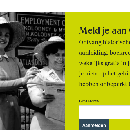
Meld je aan
Ontvang historische
aanleiding, boekre
wekelijks gratis in
je niets op het geb
hebben onbeperkt to
E-mailadres