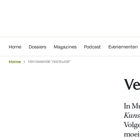
Home
Dossiers
Magazines
Podcas
Home
Dossiers
Magazines
Podcast
Evenementen
Home
Verrassende ‘nazikunst’
Ve
In M
Kunst
Volge
moei