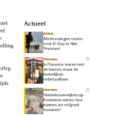
niet
Actueel
wel
Artikel
e
Metereologen ruziën
over D-Day in film
elling
‘Pressure’
Interview
In Florence waren niet
erleg
de huizen, maar de
huwelijken
De
onbetaalbaar
ijds
Interview
Nieuwbouwwijken op
Romeinse ruïnes: hoe
kunnen we erfgoed
bewaren?