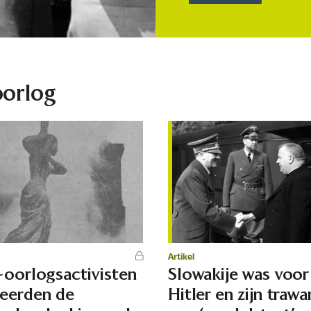
oorlog
Artikel
-oorlogsactivisten
Slowakije was voor
erden de
Hitler en zijn traw