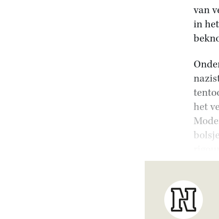
van v
in he
bekno
Onder
nazis
tento
het v
Moder
bolsj
rigou