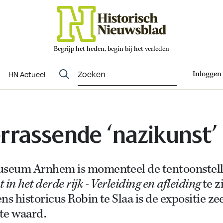
Begrijp het heden, begin bij het verleden
Abonneren
t
Evenementen
HN Actueel
Inloggen
HN Actueel
rrassende ‘nazikunst’
useum Arnhem is momenteel de tentoonstell
 in het derde rijk - Verleiding en afleiding
te z
ns historicus Robin te Slaa is de expositie ze
te waard.