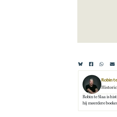
Robin te
Histori
Robin te Slaa is his
hij meerdere boeken