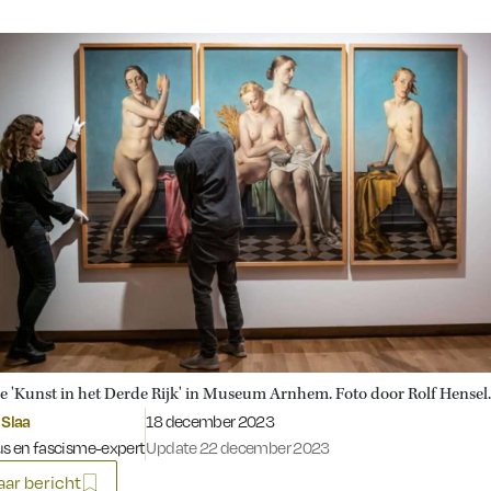
ie 'Kunst in het Derde Rijk' in Museum Arnhem. Foto door Rolf Hensel.
Gepubliceerd op:
 Slaa
18 december 2023
us en fascisme-expert
Update 22 december 2023
ar bericht