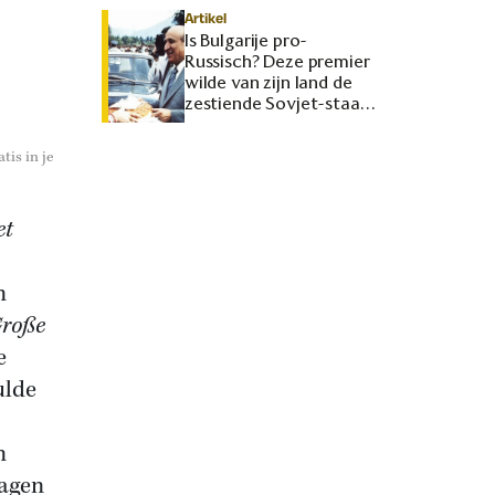
Artikel
Is Bulgarije pro-
Russisch? Deze premier
wilde van zijn land de
zestiende Sovjet-staat
maken
tis in je
et
n
roße
e
ulde
n
ragen