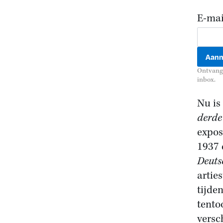
E-mai
Ontvang 
inbox.
Nu is
derde 
expos
1937 
Deuts
artie
tijde
tento
versc