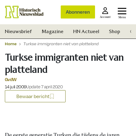
Abonneren
Account
Menu
Nieuwsbrief
Magazine
HN Actueel
Shop
Ge
Home
Turkse immigranten niet van platteland
Turkse immigranten niet van
platteland
GvdW
Gepubliceerd op:
14 juli 2009
Update 7 april 2020
Bewaar bericht
Zoek
De eerste generatie Turken die tijdens de jaren