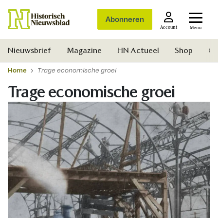
Abonneren
Account
Menu
Nieuwsbrief
Magazine
HN Actueel
Shop
Ge
Home
Trage economische groei
Trage economische groei
Zoek