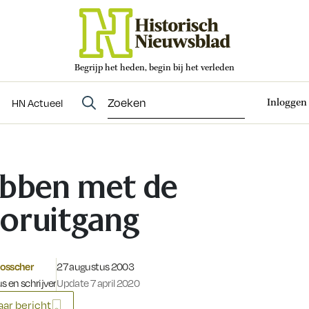
Begrijp het heden, begin bij het verleden
Abonneren
t
Evenementen
HN Actueel
Inloggen
HN Actueel
bben met de
oruitgang
Gepubliceerd op:
osscher
27 augustus 2003
us en schrijver
Update 7 april 2020
ar bericht