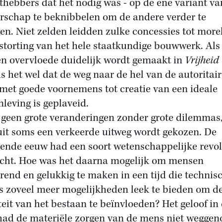
hebbers dat het nodig was - op de ene variant va
rschap te beknibbelen om de andere verder te
en. Niet zelden leidden zulke concessies tot more
storting van het hele staatkundige bouwwerk. Als
ten overvloede duidelijk wordt gemaakt in
Vrijheid
 is het wel dat de weg naar de hel van de autoritai
 met goede voornemens tot creatie van een ideale
leving is geplaveid.
geen grote veranderingen zonder grote dilemmas
it soms een verkeerde uitweg wordt gekozen. De
iende eeuw had een soort wetenschappelijke revol
cht. Hoe was het daarna mogelijk om mensen
rend en gelukkig te maken in een tijd die technis
s zoveel meer mogelijkheden leek te bieden om d
teit van het bestaan te beïnvloeden? Het geloof in
had de materiële zorgen van de mens niet wegge