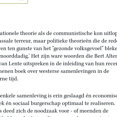
rationele theorie als de communistische kon uitlo
ssale terreur, maar politieke theorieën die de red
en ten gunste van het "gezonde volksgevoel" blek
moorddadig.' Het zijn ware woorden die Bert Alte
van Lente uitspreken in de inleiding van hun rece
henen boek over westerse samenlevingen in de
ne tijd.
enkele samenleving is erin geslaagd én economis
iek én sociaal burgerschap optimaal te realiseren.
s deed zich de noodzaak voor - of meenden de