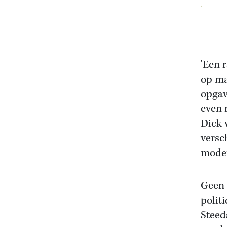
'Een 
op ma
opgav
even 
Dick 
versc
moder
Geen 
polit
Steed