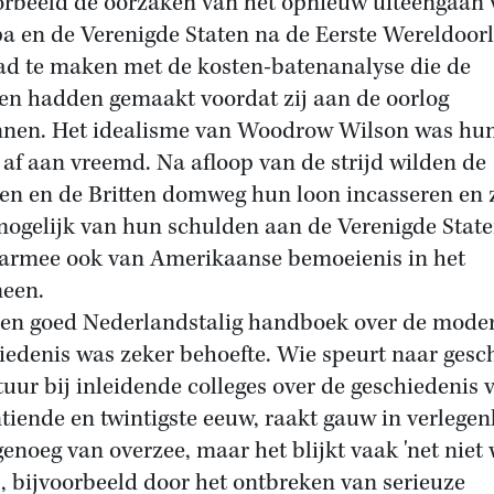
orbeeld de oorzaken van het opnieuw uiteengaan
a en de Verenigde Staten na de Eerste Wereldoorl
ad te maken met de kosten-batenanalyse die de
jen hadden gemaakt voordat zij aan de oorlog
nen. Het idealisme van Woodrow Wilson was hu
 af aan vreemd. Na afloop van de strijd wilden de
en en de Britten domweg hun loon incasseren en 
mogelijk van hun schulden aan de Verenigde Staten
armee ook van Amerikaanse bemoeienis in het
meen.
en goed Nederlandstalig handboek over de mode
iedenis was zeker behoefte. Wie speurt naar gesc
atuur bij inleidende colleges over de geschiedenis 
tiende en twintigste eeuw, raakt gauw in verlegen
 genoeg van overzee, maar het blijkt vaak 'net niet 
', bijvoorbeeld door het ontbreken van serieuze