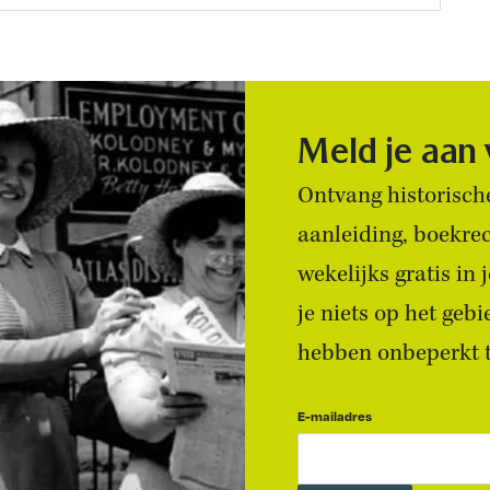
Meld je aan
Ontvang historische
aanleiding, boekre
wekelijks gratis in
je niets op het geb
hebben onbeperkt to
E-mailadres