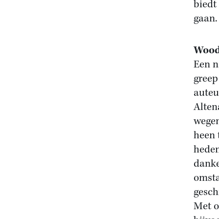
biedt
gaan
Wood
Een n
greep
auteu
Alten
wegen
heen 
heden
danke
omsta
gesch
Met o