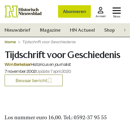
Abonneren
Account
Menu
Nieuwsbrief
Magazine
HN Actueel
Shop
Ge
Home
Tijdschrift voor Geschiedenis
Tijdschrift voor Geschiedenis
Wim Berkelaar
Historicus en journalist
Gepubliceerd op:
7 november 2002
Update 7 april 2020
Bewaar bericht
Los nummer euro 16,00. Tel.: 0592-37 95 55
Zoek