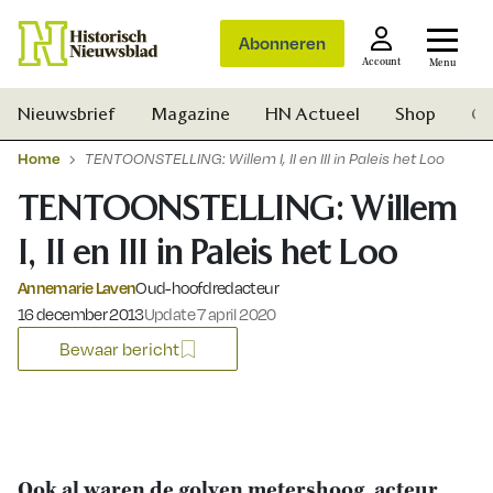
Abonneren
Account
Menu
Nieuwsbrief
Magazine
HN Actueel
Shop
Ge
Home
TENTOONSTELLING: Willem I, II en III in Paleis het Loo
TENTOONSTELLING: Willem
I, II en III in Paleis het Loo
Annemarie Laven
Oud-hoofdredacteur
Gepubliceerd op:
16 december 2013
Update 7 april 2020
Bewaar bericht
Zoek
Ook al waren de golven metershoog, acteur