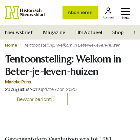
Abonneren
Account
Menu
Nieuwsbrief
Magazine
HN Actueel
Shop
Ge
Home
Tentoonstelling: Welkom in Beter-je-leven-huizen
Tentoonstelling: Welkom in
Beter-je-leven-huizen
Marieke Prins
Gepubliceerd op:
23 augustus 2011
Update 7 april 2020
Bewaar bericht
Zoek
Gevangenisdorp Veenhuizen was tot 1981