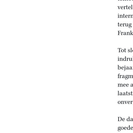
verte
inter
terug
Frank
Tot s
indru
bejaa
fragm
mee a
laats
onver
De da
goede