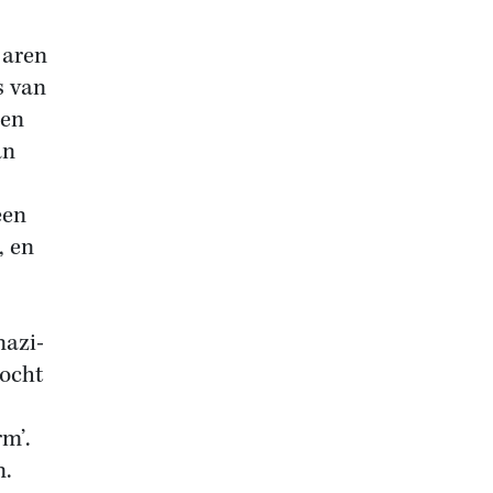
jaren
s van
een
an
een
, en
nazi-
zocht
m’.
n.