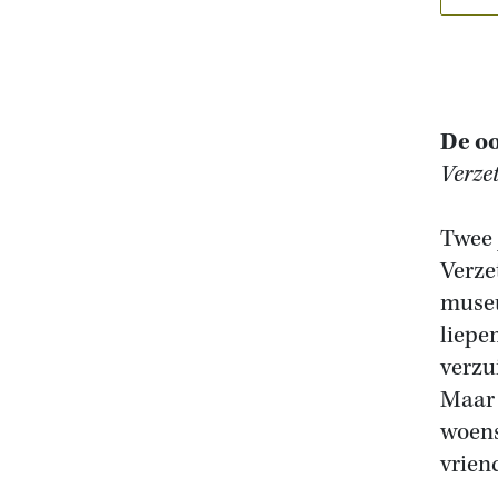
De oo
Verze
Twee 
Verze
museu
liepe
verzu
Maar 
woens
vrien