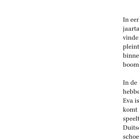
In ee
jaart
vinde
plein
binne
boom
In de
hebbe
Eva i
komt 
speel
Duits
schoe