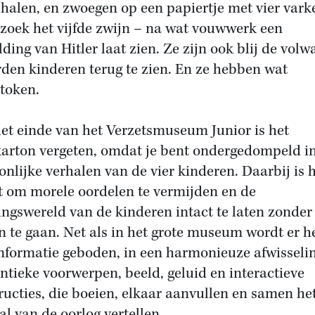
 halen, en zwoegen op een papiertje met vier vark
 zoek het vijfde zwijn – na wat vouwwerk een
lding van Hitler laat zien. Ze zijn ook blij de vol
den kinderen terug te zien. En ze hebben wat
token.
et einde van het Verzetsmuseum Junior is het
arton vergeten, omdat je bent ondergedompeld i
onlijke verhalen van de vier kinderen. Daarbij is 
t om morele oordelen te vermijden en de
ingswereld van de kinderen intact te laten zonder
n te gaan. Net als in het grote museum wordt er h
informatie geboden, in een harmonieuze afwisseli
ntieke voorwerpen, beeld, geluid en interactieve
ructies, die boeien, elkaar aanvullen en samen he
al van de oorlog vertellen.