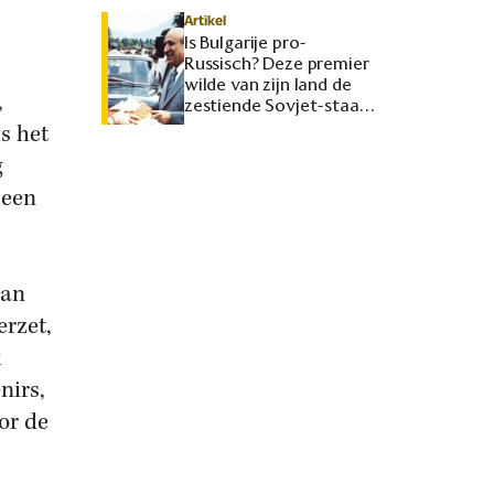
Artikel
Is Bulgarije pro-
Russisch? Deze premier
wilde van zijn land de
,
zestiende Sovjet-staat
maken
s het
g
 een
aan
erzet,
k
nirs,
or de