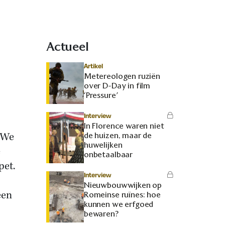
Actueel
Artikel
Metereologen ruziën
over D-Day in film
‘Pressure’
Interview
In Florence waren niet
 We
de huizen, maar de
huwelijken
e
onbetaalbaar
pet.
Interview
Nieuwbouwwijken op
een
Romeinse ruïnes: hoe
kunnen we erfgoed
bewaren?