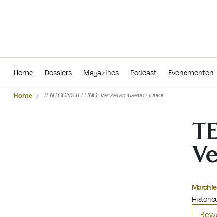
Home
Dossiers
Magazines
Podcas
Home
Dossiers
Magazines
Podcast
Evenementen
Home
TENTOONSTELLING: Verzetsmuseum Junior
T
Ve
Marchie
Historicu
Bewa