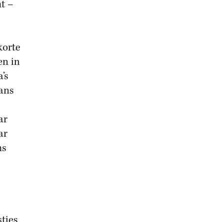
t –
korte
en in
’s
Jans
ar
ar
ns
stjes