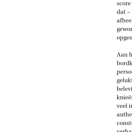
score
dat –
afbee
gewor
opges
Aan h
bordk
perso
geluk
belev
knieë
veel 
authe
const
verha