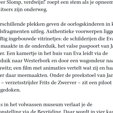
er Slomp, verdwijn!’ roept een stem als je opneem
itsers zijn onderweg.
rschillende plekken geven de oorlogskinderen in 
dsfragmenten uitleg. Authentieke voorwerpen ligg
ftig ingebouwde vitrinetjes: de schilderijen die Eva
 maakte in de onderduik, het valse paspoort van 
r. Een kamertje in het huis van Eva leidt via de
duik naar Westerbork en door een wagondeur na
witz; een film met animaties vertelt wat zij en ha
r daar meemaakten. Onder de preekstoel van Ja
 – verzetsstrijder Frits de Zwerver – zit een piloot
gedoken.
ls in het volwassen museum verlaat je de
onstelling via de Bevrijding. Daar wordt in vier ka