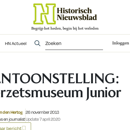
Begrijp het heden, begin bij het verleden
Abonneren
t
Evenementen
HN Actueel
Inloggen
HN Actueel
ENTOONSTELLING:
rzetsmuseum Junior
Gepubliceerd op:
n den Hertog
26 november 2013
s en journalist
Update 7 april 2020
ar bericht