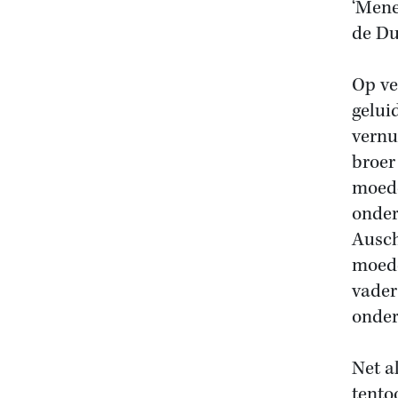
‘Mene
de Du
Op ve
gelui
vernu
broer
moede
onder
Ausch
moede
vader
onder
Net a
tento