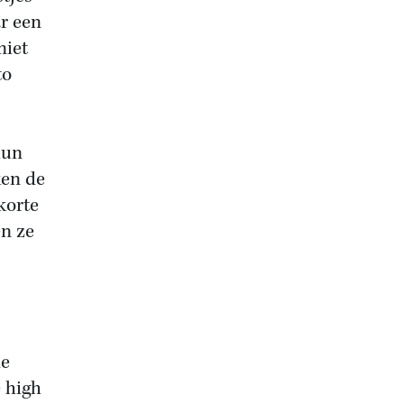
ar een
niet
to
hun
ken de
korte
en ze
de
e high