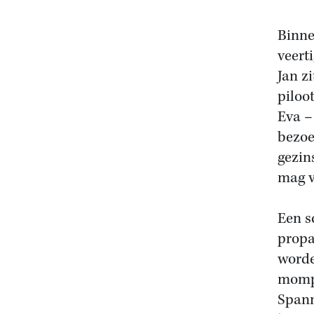
Binne
veert
Jan z
piloo
Eva –
bezoe
gezin
mag v
Een s
propa
worde
mompe
Spann