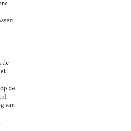
ens
wassen
n de
het
 op de
eel
ng van
t