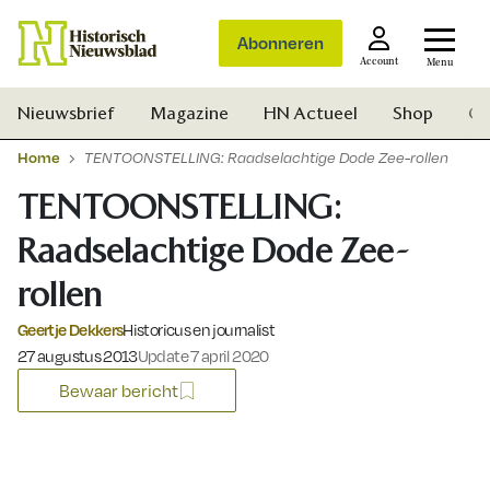
Abonneren
Account
Menu
Nieuwsbrief
Magazine
HN Actueel
Shop
Ge
Home
TENTOONSTELLING: Raadselachtige Dode Zee-rollen
TENTOONSTELLING:
Raadselachtige Dode Zee-
rollen
Geertje Dekkers
Historicus en journalist
Gepubliceerd op:
27 augustus 2013
Update 7 april 2020
Bewaar bericht
Zoek