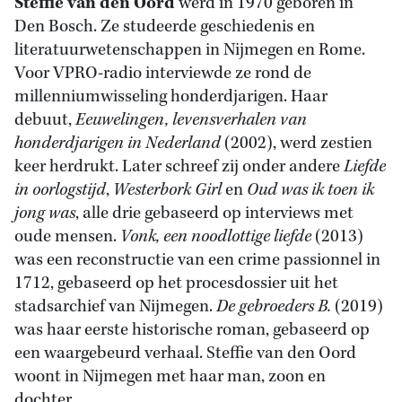
Steffie van den Oord
werd in 1970 geboren in
Den Bosch. Ze studeerde geschiedenis en
literatuurwetenschappen in Nijmegen en Rome.
Voor VPRO-radio interviewde ze rond de
millenniumwisseling honderdjarigen. Haar
debuut,
Eeuwelingen, levensverhalen van
honderdjarigen in Nederland
(2002), werd zestien
keer herdrukt. Later schreef zij onder andere
Liefde
in oorlogstijd
,
Westerbork Girl
en
Oud
was ik toen ik
jong was
, alle drie gebaseerd op interviews met
oude mensen.
Vonk, een noodlottige liefde
(2013)
was een reconstructie van een crime passionnel in
1712, gebaseerd op het procesdossier uit het
stadsarchief van Nijmegen.
De gebroeders B.
(2019)
was haar eerste historische roman, gebaseerd op
een waargebeurd verhaal. Steffie van den Oord
woont in Nijmegen met haar man, zoon en
dochter.