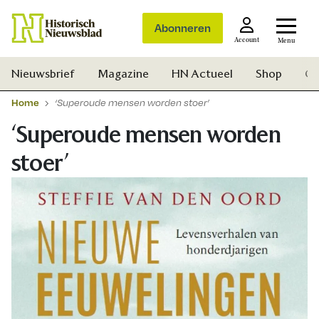
Abonneren
Account
Menu
Nieuwsbrief
Magazine
HN Actueel
Shop
Ge
Home
‘Superoude mensen worden stoer’
‘Superoude mensen worden
stoer’
Zoek