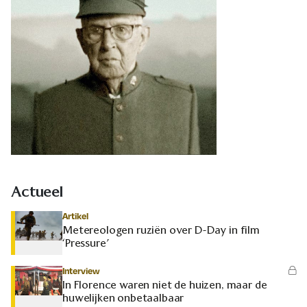
Actueel
Artikel
Metereologen ruziën over D-Day in film
‘Pressure’
Interview
In Florence waren niet de huizen, maar de
huwelijken onbetaalbaar