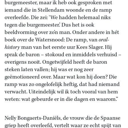
burgemeester, maar ik heb ook gesproken met
iemand die in Stellendam woonde en de ramp
overleefde. Die zei: ‘We hadden helemaal niks
tegen die burgemeester.’ Dus het is ook
beeldvorming over zo’n man. Onder andere in hét
boek over de Watersnood: De ramp, van
oral-
history
man van het eerste uur Kees Slager. Hij
sprak de baron – stokoud en inmiddels verhuisd –
overigens nooit. Ongetwijfeld heeft de baron
steken laten vallen; hij was er nog zeer
geëmotioneerd over. Maar wat kon hij doen? Die
ramp was zo ongelofelijk heftig, dat had niemand
verwacht. Uiteindelijk wil ik toch vooral van hem
weten: wat gebeurde er in die dagen en waarom.”
Nelly Bongaerts-Daniëls, de vrouw die de Spaanse
griep heeft overleefd, vertelt waar ze echt spijt van