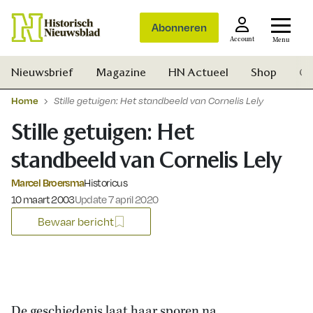
Abonneren
Account
Menu
Nieuwsbrief
Magazine
HN Actueel
Shop
Ge
Home
Stille getuigen: Het standbeeld van Cornelis Lely
Stille getuigen: Het
standbeeld van Cornelis Lely
Marcel Broersma
Historicus
Gepubliceerd op:
10 maart 2003
Update 7 april 2020
Bewaar bericht
Zoek
De geschiedenis laat haar sporen na.