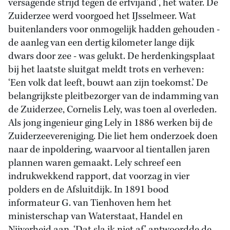
versagende strijd tegen de erfvijand’, het water. De
Zuiderzee werd voorgoed het IJsselmeer. Wat
buitenlanders voor onmogelijk hadden gehouden -
de aanleg van een dertig kilometer lange dijk
dwars door zee - was gelukt. De herdenkingsplaat
bij het laatste sluitgat meldt trots en verheven:
‘Een volk dat leeft, bouwt aan zijn toekomst.’ De
belangrijkste pleitbezorger van de indamming van
de Zuiderzee, Cornelis Lely, was toen al overleden.
Als jong ingenieur ging Lely in 1886 werken bij de
Zuiderzeevereniging. Die liet hem onderzoek doen
naar de inpoldering, waarvoor al tientallen jaren
plannen waren gemaakt. Lely schreef een
indrukwekkend rapport, dat voorzag in vier
polders en de Afsluitdijk. In 1891 bood
informateur G. van Tienhoven hem het
ministerschap van Waterstaat, Handel en