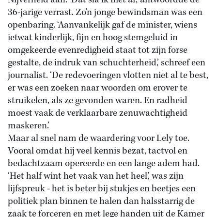
Nijverheid aan. ‘Dat sla ik niet af,’ antwoordde de
36-jarige verrast. Zo’n jonge bewindsman was een
openbaring. ‘Aanvankelijk gaf de minister, wiens
ietwat kinderlijk, fijn en hoog stemgeluid in
omgekeerde evenredigheid staat tot zijn forse
gestalte, de indruk van schuchterheid,’ schreef een
journalist. ‘De redevoeringen vlotten niet al te best,
er was een zoeken naar woorden om erover te
struikelen, als ze gevonden waren. En radheid
moest vaak de verklaarbare zenuwachtigheid
maskeren.’
Maar al snel nam de waardering voor Lely toe.
Vooral omdat hij veel kennis bezat, tactvol en
bedachtzaam opereerde en een lange adem had.
‘Het half wint het vaak van het heel,’ was zijn
lijfspreuk - het is beter bij stukjes en beetjes een
politiek plan binnen te halen dan halsstarrig de
zaak te forceren en met lege handen uit de Kamer