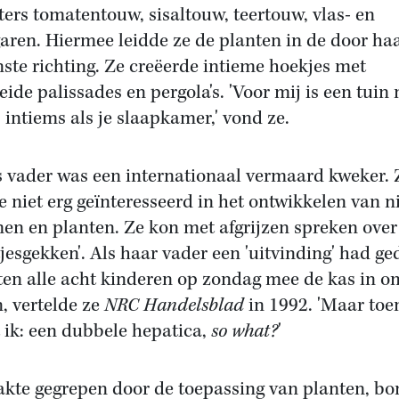
ers tomatentouw, sisaltouw, teertouw, vlas- en
aren. Hiermee leidde ze de planten in de door ha
ste richting. Ze creëerde intieme hoekjes met
eide palissades en pergola's. 'Voor mij is een tuin 
s intiems als je slaapkamer,' vond ze.
 vader was een internationaal vermaard kweker. 
e niet erg geïnteresseerd in het ontwikkelen van 
en en planten. Ze kon met afgrijzen spreken over
tjesgekken'. Als haar vader een 'uitvinding' had ge
en alle acht kinderen op zondag mee de kas in o
n, vertelde ze
NRC Handelsblad
in 1992. 'Maar toe
 ik: een dubbele hepatica,
so what?
'
akte gegrepen door de toepassing van planten, b