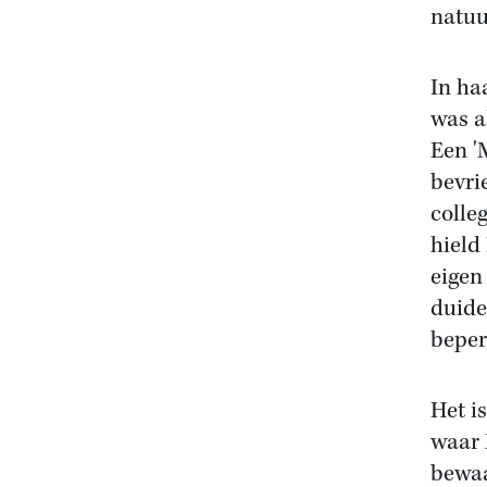
natuu
In ha
was a
Een '
bevrie
colle
hield
eigen
duide
beper
Het i
waar 
bewaa