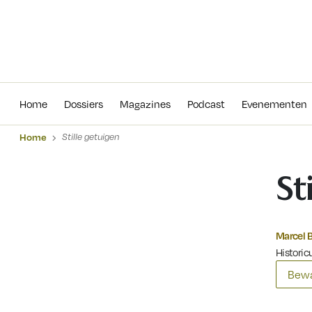
Home
Dossiers
Magazines
Podcas
Home
Dossiers
Magazines
Podcast
Evenementen
Home
Stille getuigen
St
Marcel 
Historic
Bewa