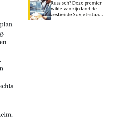
Russisch? Deze premier
wilde van zijn land de
zestiende Sovjet-staat
maken
dplan
g.
een
,
en
echts
heim,