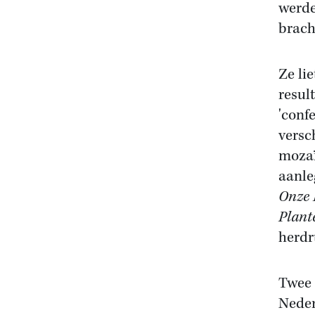
werde
brach
Ze li
resul
'confe
versc
mozaï
aanle
Onze 
Plant
herdr
Twee 
Neder