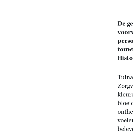
De ge
voorw
perso
touwt
Histo
Tuina
Zorgv
kleur
bloei
onthe
voele
belev