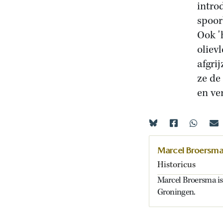
intro
spoor
Ook '
oliev
afgri
ze de
en ve
Marcel Broersm
Historicus
Marcel Broersma is 
Groningen.