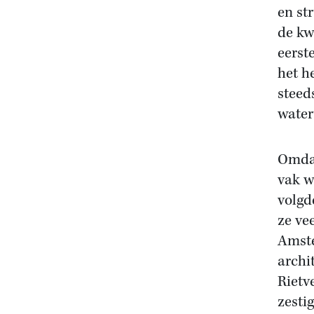
en st
de kw
eerst
het h
steed
water
Omdat
vak w
volgd
ze ve
Amste
archi
Rietv
zesti