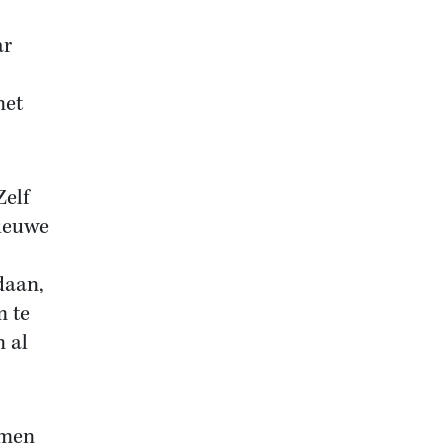
ar
net
Zelf
nieuwe
daan,
m te
n al
omen