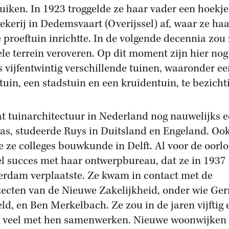
ruiken. In 1923 troggelde ze haar vader een hoekj
ekerij in Dedemsvaart (Overijssel) af, waar ze haa
e proeftuin inrichtte. In de volgende decennia zou
ele terrein veroveren. Op dit moment zijn hier nog
s vijfentwintig verschillende tuinen, waaronder ee
tuin, een stadstuin en een kruidentuin, te bezicht
 tuinarchitectuur in Nederland nog nauwelijks 
as, studeerde Ruys in Duitsland en Engeland. Oo
e ze colleges bouwkunde in Delft. Al voor de oorl
el succes met haar ontwerpbureau, dat ze in 1937
rdam verplaatste. Ze kwam in contact met de
tecten van de Nieuwe Zakelijkheid, onder wie Gerr
eld, en Ben Merkelbach. Ze zou in de jaren vijftig 
g veel met hen samenwerken. Nieuwe woonwijken