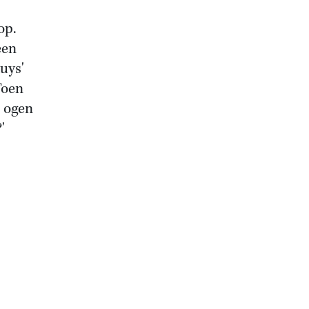
op.
een
uys'
Toen
r ogen
?'