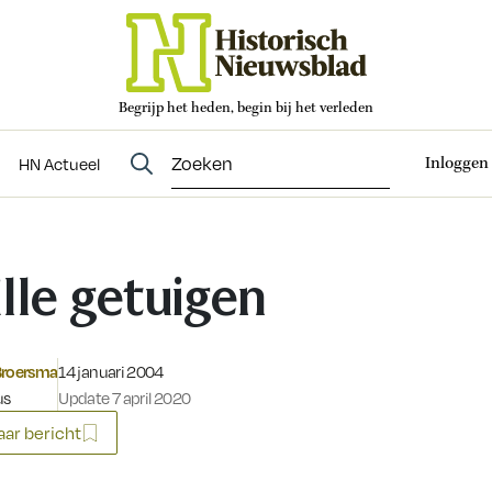
Begrijp het heden, begin bij het verleden
Abonneren
t
Evenementen
HN Actueel
Inloggen
HN Actueel
ille getuigen
Gepubliceerd op:
Broersma
14 januari 2004
us
Update 7 april 2020
ar bericht