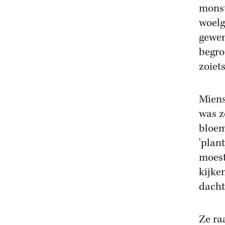
monst
woelg
gewen
begro
zoiet
Miens
was z
bloem
'plan
moest
kijke
dacht
Ze ra