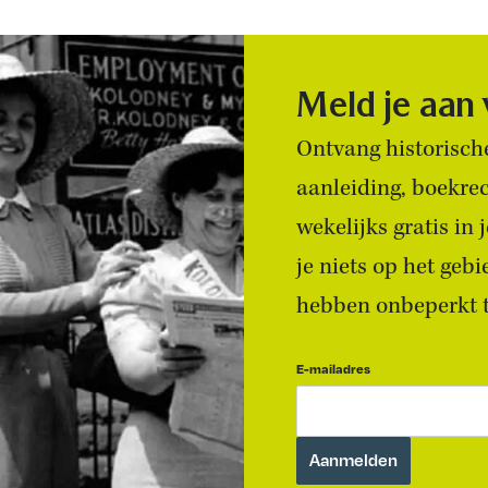
Meld je aan
Ontvang historische
aanleiding, boekre
wekelijks gratis in
je niets op het geb
hebben onbeperkt to
E-mailadres