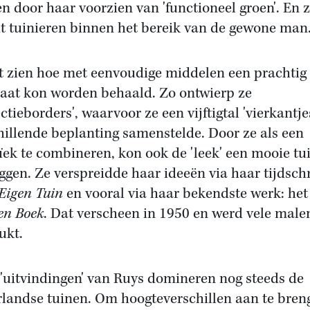
n door haar voorzien van 'functioneel groen'. En 
t tuinieren binnen het bereik van de gewone man
et zien hoe met eenvoudige middelen een prachtig
taat kon worden behaald. Zo ontwierp ze
ctieborders', waarvoor ze een vijftigtal 'vierkantje
hillende beplanting samenstelde. Door ze als een
ek te combineren, kon ook de 'leek' een mooie tu
ggen. Ze verspreidde haar ideeën via haar tijdschr
Eigen Tuin
en vooral via haar bekendste werk: he
en Boek
. Dat verscheen in 1950 en werd vele male
ukt.
'uitvindingen' van Ruys domineren nog steeds de
landse tuinen. Om hoogteverschillen aan te bren