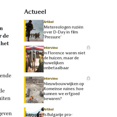
Actueel
Artikel
Metereologen ruziën
en
over D-Day in film
r de
‘Pressure’
 het
Interview
In Florence waren niet
de huizen, maar de
huwelijken
onbetaalbaar
pende
Interview
Nieuwbouwwijken op
Romeinse ruïnes: hoe
de
kunnen we erfgoed
uiten
bewaren?
Artikel
geven
Is Bulgarije pro-