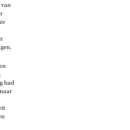
e van
r
 ze
n
igen.
een
k
og had
 naar
it
en