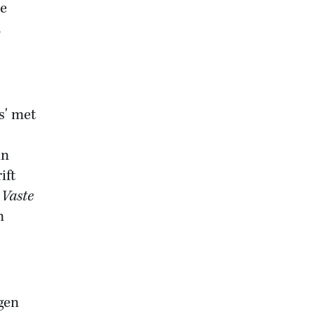
ze
.
s' met
in
ift
t
Vaste
n
gen