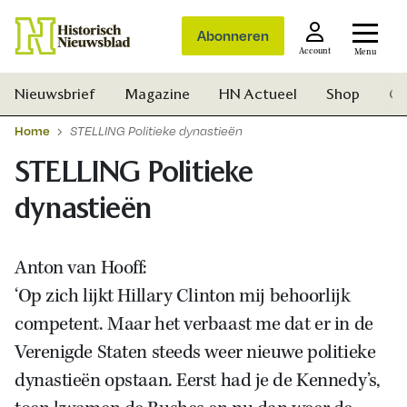
Abonneren
Account
Menu
Nieuwsbrief
Magazine
HN Actueel
Shop
Ge
Home
STELLING Politieke dynastieën
STELLING Politieke
dynastieën
Anton van Hooff:
‘Op zich lijkt Hillary Clinton mij behoorlijk
competent. Maar het verbaast me dat er in de
Verenigde Staten steeds weer nieuwe politieke
dynastieën opstaan. Eerst had je de Kennedy’s,
Zoek