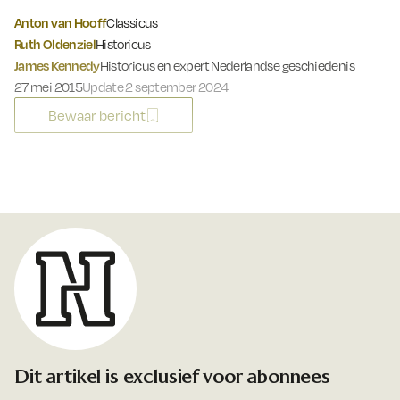
Anton van Hooff
Classicus
Ruth Oldenziel
Historicus
James Kennedy
Historicus en expert Nederlandse geschiedenis
Gepubliceerd op:
27 mei 2015
Update 2 september 2024
Bewaar bericht
Dit artikel is exclusief voor abonnees