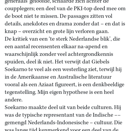
generaals’ geloofde, schaarde zich achter de
coupplegers; een deel van de PKI-top deed mee om
de boot niet te missen. De passages zitten vol
details, anekdotes en drama zonder dat – en dat is
knap – overzicht en grote lijn verloren gaan.
De kritiek van een ‘te sterk Nederlandse blik’, die
een aantal recensenten elkaar na-apend en
waarschijnlijk zonder veel achtergrondkennis
spuiden, deel ik niet. Het verwijt dat Giebels
Soekarno te veel als een westerling ziet, terwijl hij
in de Amerikaanse en Australische literatuur
vooral als een Aziaat figureert, is een denkbeeldige
tegenstelling. Mijn eigen hypothese is een heel
andere.
Soekarno maakte deel uit van beide culturen. Hij
was de typische representant van de Indische ––
gemengd Nederlands-Indonesische – cultuur. Die
was lange tijd kenmerkend voor een deel van de