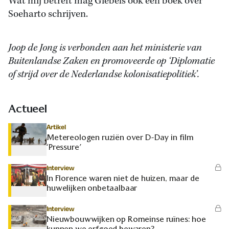
Wat mij betreft mag Giebels ook een boek over
Soeharto schrijven.
Joop de Jong is verbonden aan het ministerie van
Buitenlandse Zaken en promoveerde op ‘Diplomatie
of strijd over de Nederlandse kolonisatiepolitiek’.
Actueel
Artikel
Metereologen ruziën over D-Day in film
‘Pressure’
Interview
In Florence waren niet de huizen, maar de
huwelijken onbetaalbaar
Interview
Nieuwbouwwijken op Romeinse ruïnes: hoe
kunnen we erfgoed bewaren?