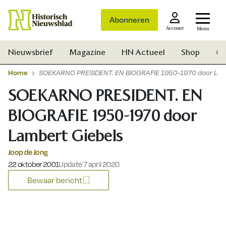
Abonneren
Account
Menu
Nieuwsbrief
Magazine
HN Actueel
Shop
Ge
Home
SOEKARNO PRESIDENT. EN BIOGRAFIE 1950-1970 door Lam
SOEKARNO PRESIDENT. EN
BIOGRAFIE 1950-1970 door
Lambert Giebels
Joop de Jong
Gepubliceerd op:
22 oktober 2001
Update 7 april 2020
Bewaar bericht
Zoek