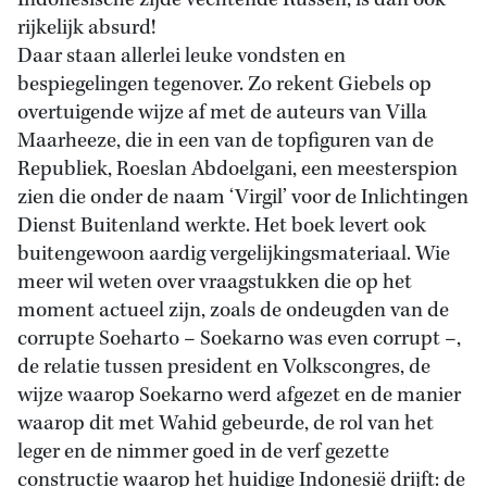
Indonesische zijde vechtende Russen, is dan ook
rijkelijk absurd!
Daar staan allerlei leuke vondsten en
bespiegelingen tegenover. Zo rekent Giebels op
overtuigende wijze af met de auteurs van Villa
Maarheeze, die in een van de topfiguren van de
Republiek, Roeslan Abdoelgani, een meesterspion
zien die onder de naam ‘Virgil’ voor de Inlichtingen
Dienst Buitenland werkte. Het boek levert ook
buitengewoon aardig vergelijkingsmateriaal. Wie
meer wil weten over vraagstukken die op het
moment actueel zijn, zoals de ondeugden van de
corrupte Soeharto – Soekarno was even corrupt –,
de relatie tussen president en Volkscongres, de
wijze waarop Soekarno werd afgezet en de manier
waarop dit met Wahid gebeurde, de rol van het
leger en de nimmer goed in de verf gezette
constructie waarop het huidige Indonesië drijft: de