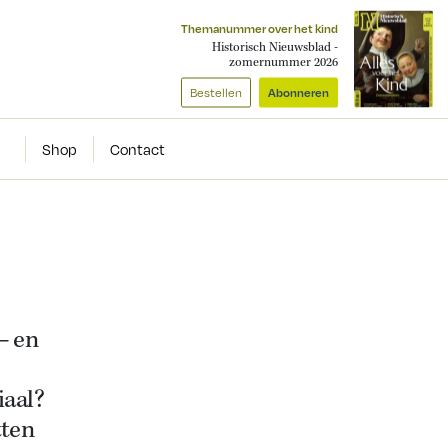
Themanummer over het kind
Historisch Nieuwsblad -
zomernummer 2026
Bestellen
Abonneren
Shop
Contact
– en
iaal?
tten