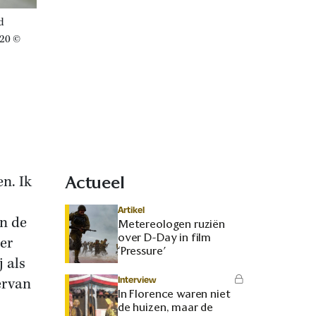
d
20 ©
n. Ik
Actueel
Artikel
n de
Metereologen ruziën
over D-Day in film
er
‘Pressure’
j als
Interview
ervan
In Florence waren niet
de huizen, maar de