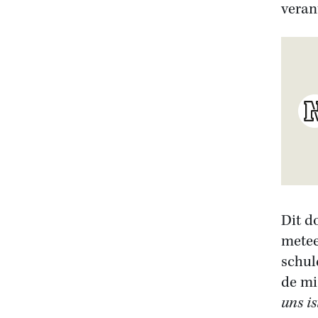
veran
Dit d
metee
schul
de mi
uns i