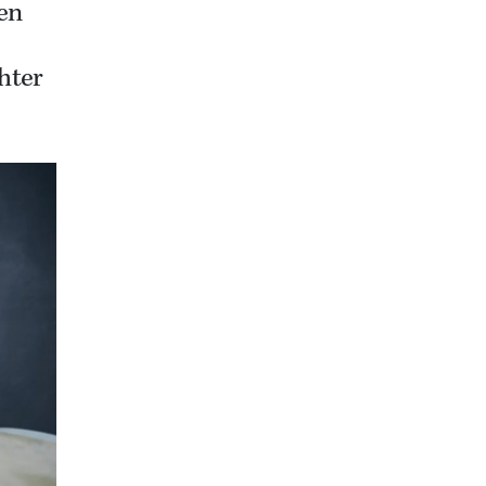
een
hter