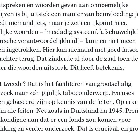
itspreken en woorden geven aan onnoemelijke
ijven is bij uitstek een manier van beïnvloeding: j
edt niemand iets, maar je zet een ijkpunt neer.
lijke woorden – ‘misdadig systeem’, ‘afschuwelijk 
orische verantwoordelijkheid’ – kunnen niet meer
n ingetrokken. Hier kan niemand met goed fatso
achter terug. Dat zinderde al door de zaal toen de
er die woorden uitsprak. Dit heeft betekenis.
t tweede? Dat is het faciliteren van grootschalig
zoek naar zo’n pijnlijk taboeonderwerp. Excuses
n gebaseerd zijn op kennis van de feiten. Op erk
an die feiten. Net zoals in Duitsland na 1945. Pre
 kondigde aan dat er een fonds zou komen voor
nking en verder onderzoek. Dat is cruciaal, en gro
.