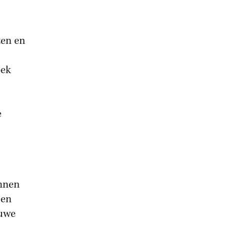
ten en
oek
e
,
onnen
pen
euwe