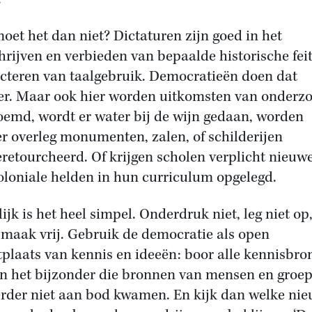
oet het dan niet? Dictaturen zijn goed in het
hrijven en verbieden van bepaalde historische fei
icteren van taalgebruik. Democratieën doen dat
r. Maar ook hier worden uitkomsten van onderz
oemd, wordt er water bij de wijn gedaan, worden
r overleg monumenten, zalen, of schilderijen
retourcheerd. Of krijgen scholen verplicht nieuw
oloniale helden in hun curriculum opgelegd.
ijk is het heel simpel. Onderdruk niet, leg niet op
maak vrij. Gebruik de democratie als open
plaats van kennis en ideeën: boor alle kennisbr
In het bijzonder die bronnen van mensen en groe
erder niet aan bod kwamen. En kijk dan welke ni