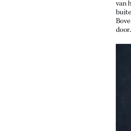
van h
buit
Boven
door.