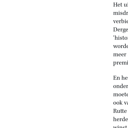
Het u
misdr
verbi
Derge
‘hist
worde
meer 
premi
En he
onder
moete
ook v
Rutte
herde
winst