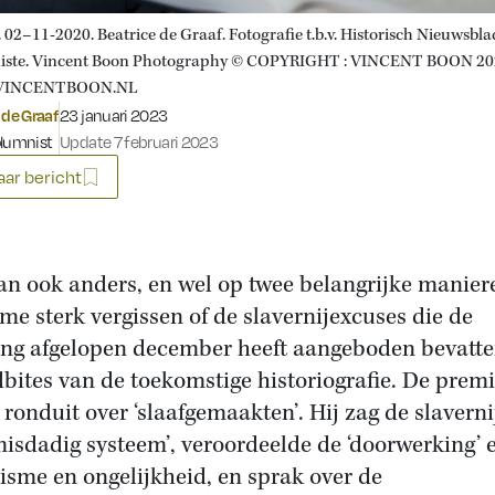
 02–11-2020. Beatrice de Graaf. Fotografie t.b.v. Historisch Nieuwsbla
iste. Vincent Boon Photography © COPYRIGHT : VINCENT BOON 20
INCENTBOON.NL
Gepubliceerd op:
 de Graaf
23 januari 2023
olumnist
Update 7 februari 2023
ar bericht
an ook anders, en wel op twee belangrijke maniere
me sterk vergissen of de slavernijexcuses die de
ing afgelopen december heeft aangeboden bevatte
bites van de toekomstige historiografie. De premi
 ronduit over ‘slaafgemaakten’. Hij zag de slaverni
misdadig systeem’, veroordeelde de ‘doorwerking’ 
cisme en ongelijkheid, en sprak over de