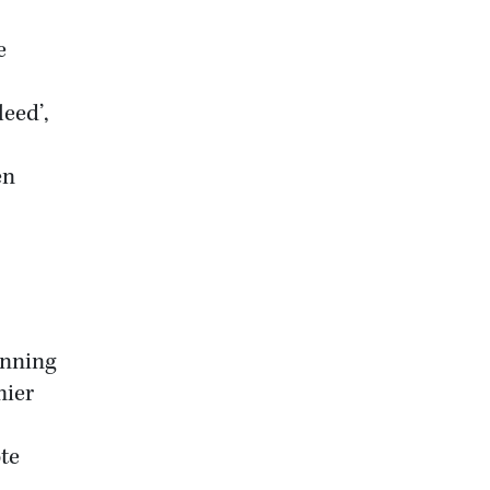
e
leed’,
en
enning
mier
te