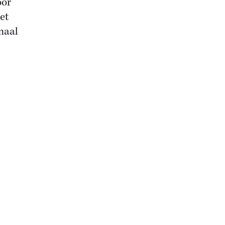
oor
et
maal