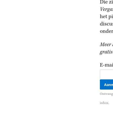
Die z
Verga
het p
discu
onder
Meer h
gratis
E-mai
Ontvang 
inbox.