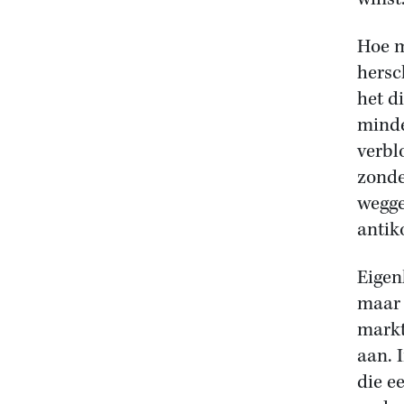
Hoe m
hersc
het d
minde
verbl
zonde
wegge
antik
Eigenl
maar 
markt
aan. 
die e