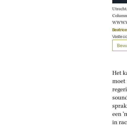
Utrecht.
Column
WWW.V
Beatrice
Vaste c
Bewa
Het k
moet 
reger
sound
sprak
een ‘
in ra