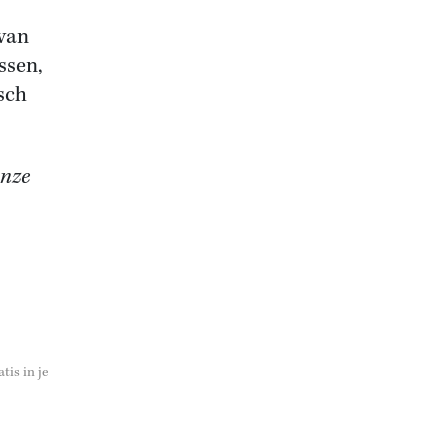
 van
ssen,
sch
onze
tis in je