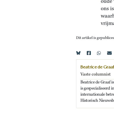
oude 
ons i
waarh
vrijm
Dit artikel is gepublice
Beatrice de Graa
Vaste columnist
Beatrice de Graaf i
is gespecialiseerd i
internationale betr
Historisch Nieuwsb