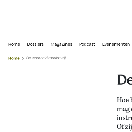
Home
Dossiers
Magazines
Podcas
Home
Dossiers
Magazines
Podcast
Evenementen
Home
De waarheid maakt vrij
De
Hoe b
mag d
instr
Of z