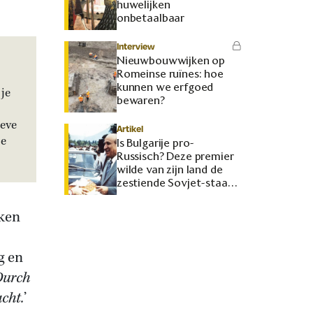
huwelijken
onbetaalbaar
Interview
Nieuwbouwwijken op
Romeinse ruïnes: hoe
kunnen we erfgoed
je
bewaren?
ieve
Artikel
je
Is Bulgarije pro-
Russisch? Deze premier
wilde van zijn land de
zestiende Sovjet-staat
maken
rken
g en
Durch
cht.
’