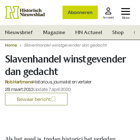
Abonneren
Account
Menu
Nieuwsbrief
Magazine
HN Actueel
Shop
Ge
Home
Slavenhandel winstgevender dan gedacht
Slavenhandel winstgevender
dan gedacht
Rob Hartmans
Historicus, journalist en vertaler
Gepubliceerd op:
28 maart 2013
Update 7 april 2020
Bewaar bericht
Zoek
Als het goed is, treden historici het verleden