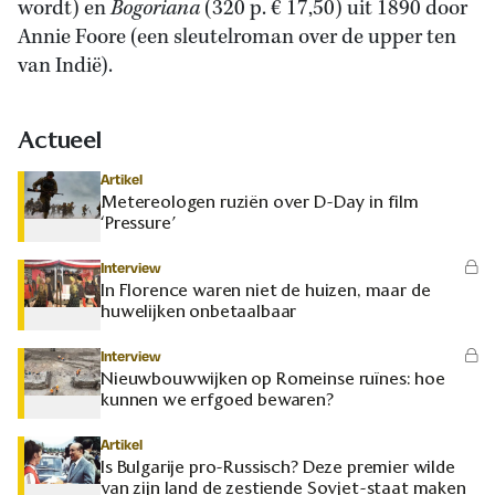
wordt) en
Bogoriana
(320 p. € 17,50) uit 1890 door
Annie Foore (een sleutelroman over de upper ten
van Indië).
Actueel
Artikel
Metereologen ruziën over D-Day in film
‘Pressure’
Interview
In Florence waren niet de huizen, maar de
huwelijken onbetaalbaar
Interview
Nieuwbouwwijken op Romeinse ruïnes: hoe
kunnen we erfgoed bewaren?
Artikel
Is Bulgarije pro-Russisch? Deze premier wilde
van zijn land de zestiende Sovjet-staat maken