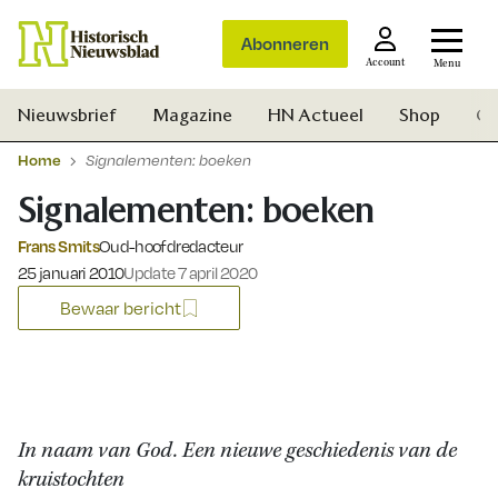
Abonneren
Account
Menu
Nieuwsbrief
Magazine
HN Actueel
Shop
Ge
Home
Signalementen: boeken
Signalementen: boeken
Frans Smits
Oud-hoofdredacteur
Gepubliceerd op:
25 januari 2010
Update 7 april 2020
Bewaar bericht
In naam van God. Een nieuwe geschiedenis van de
kruistochten
Zoek