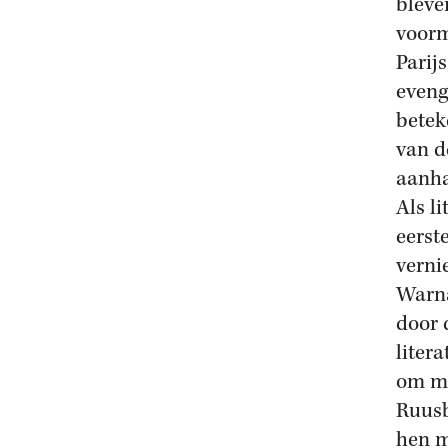
bleve
voorm
Parij
eveng
betek
van d
aanha
Als l
eerst
verni
Warna
door 
liter
om mi
Ruusb
hen m