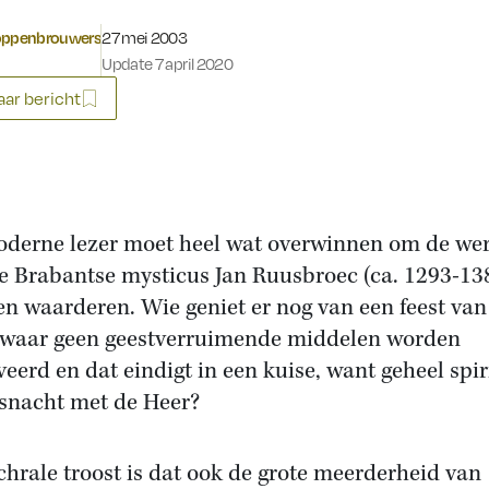
Gepubliceerd op:
oppenbrouwers
27 mei 2003
Update 7 april 2020
ar bericht
derne lezer moet heel wat overwinnen om de we
e Brabantse mysticus Jan Ruusbroec (ca. 1293-138
n waarderen. Wie geniet er nog van een feest van
 waar geen geestverruimende middelen worden
veerd en dat eindigt in een kuise, want geheel spir
snacht met de Heer?
chrale troost is dat ook de grote meerderheid van