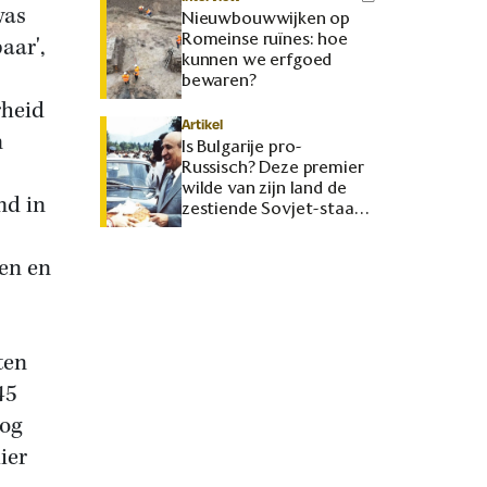
was
Nieuwbouwwijken op
Romeinse ruïnes: hoe
aar',
kunnen we erfgoed
bewaren?
rheid
Artikel
n
Is Bulgarije pro-
Russisch? Deze premier
wilde van zijn land de
md in
zestiende Sovjet-staat
maken
ken en
ten
45
tog
ier