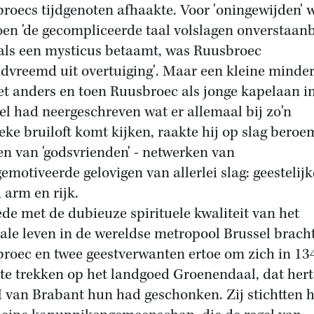
roecs tijdgenoten afhaakte. Voor 'oningewijden' 
oen 'de gecompliceerde taal volslagen onverstaanb
als een mysticus betaamt, was Ruusbroec
ldvreemd uit overtuiging'. Maar een kleine minde
et anders en toen Ruusbroec als jonge kapelaan i
el had neergeschreven wat er allemaal bij zo'n
eke bruiloft komt kijken, raakte hij op slag beroe
en van 'godsvrienden' - netwerken van
emotiveerde gelovigen van allerlei slag: geestelij
 arm en rijk.
de met de dubieuze spirituele kwaliteit van het
kale leven in de wereldse metropool Brussel brach
roec en twee geestverwanten ertoe om zich in 13
 te trekken op het landgoed Groenendaal, dat her
II van Brabant hun had geschonken. Zij stichtten h