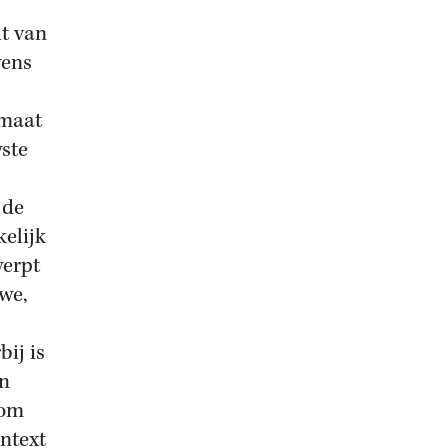
t van
wens
imaat
wste
 de
kelijk
werpt
we,
ij is
in
 om
ontext