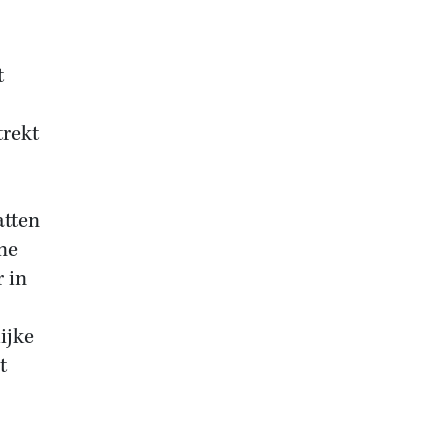
t
trekt
atten
ne
 in
ijke
t