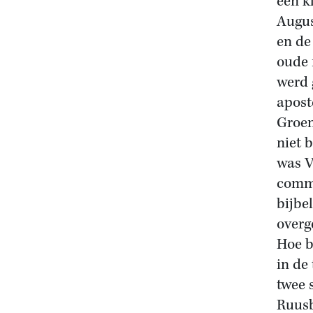
een k
Augus
en de
oude 
werd 
apost
Groen
niet 
was V
comme
bijbe
overg
Hoe b
in de
twee 
Ruusb