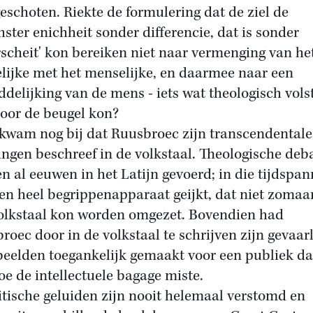
eschoten. Riekte de formulering dat de ziel de
hster enichheit sonder differencie, dat is sonder
scheit' kon bereiken niet naar vermenging van he
lijke met het menselijke, en daarmee naar een
ddelijking van de mens - iets wat theologisch vols
door de beugel kon?
kwam nog bij dat Ruusbroec zijn transcendentale
ingen beschreef in de volkstaal. Theologische deb
n al eeuwen in het Latijn gevoerd; in die tijdspan
en heel begrippenapparaat geijkt, dat niet zomaar
olkstaal kon worden omgezet. Bovendien had
roec door in de volkstaal te schrijven zijn gevaarl
eelden toegankelijk gemaakt voor een publiek da
oe de intellectuele bagage miste.
itische geluiden zijn nooit helemaal verstomd en