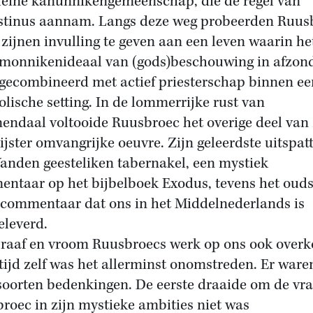
leine kanunnikengemeenschap, die de regel van
tinus aannam. Langs deze weg probeerden Ruus
 zijnen invulling te geven aan een leven waarin he
monnikenideaal van (gods)beschouwing in afzon
gecombineerd met actief priesterschap binnen ee
olische setting. In de lommerrijke rust van
endaal voltooide Ruusbroec het overige deel van 
bijster omvangrijke oeuvre. Zijn geleerdste uitspat
anden geesteliken tabernakel, een mystiek
ntaar op het bijbelboek Exodus, tevens het ouds
lcommentaar dat ons in het Middelnederlands is
eleverd.
raaf en vroom Ruusbroecs werk op ons ook overk
 tijd zelf was het allerminst onomstreden. Er ware
soorten bedenkingen. De eerste draaide om de vra
roec in zijn mystieke ambities niet was