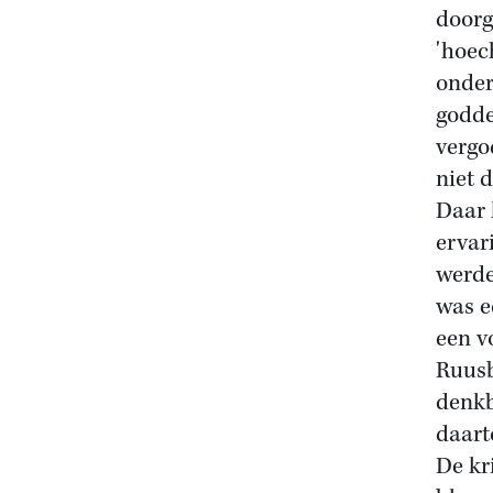
doorg
'hoec
onder
godde
vergo
niet 
Daar 
ervar
werde
was e
een v
Ruusb
denkb
daart
De kr