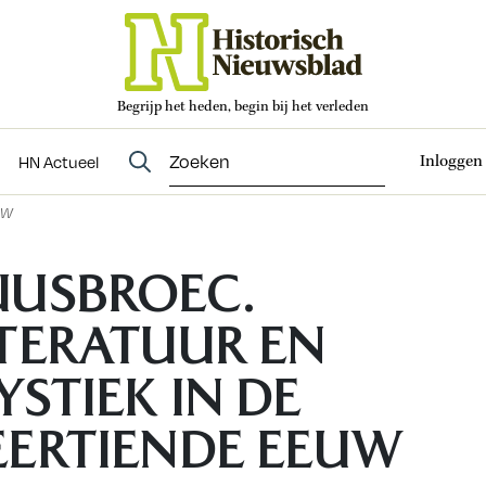
Begrijp het heden, begin bij het verleden
Abonneren
t
Evenementen
HN Actueel
Inloggen
HN Actueel
UW
UUSBROEC.
ITERATUUR EN
STIEK IN DE
EERTIENDE EEUW