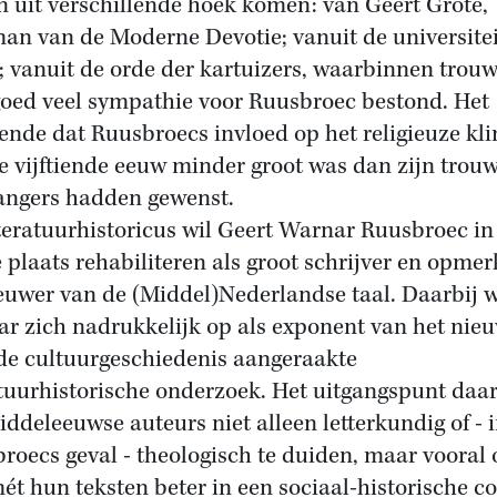
n uit verschillende hoek komen: van Geert Grote,
an van de Moderne Devotie; vanuit de universitei
s; vanuit de orde der kartuizers, waarbinnen trou
oed veel sympathie voor Ruusbroec bestond. Het
ende dat Ruusbroecs invloed op het religieuze kl
e vijftiende eeuw minder groot was dan zijn trou
ngers hadden gewenst.
iteratuurhistoricus wil Geert Warnar Ruusbroec in
e plaats rehabiliteren als groot schrijver en opmer
euwer van de (Middel)Nederlandse taal. Daarbij 
r zich nadrukkelijk op als exponent van het nieu
de cultuurgeschiedenis aangeraakte
atuurhistorische onderzoek. Het uitgangspunt daarb
ddeleeuwse auteurs niet alleen letterkundig of - 
roecs geval - theologisch te duiden, maar vooral
ét hun teksten beter in een sociaal-historische c