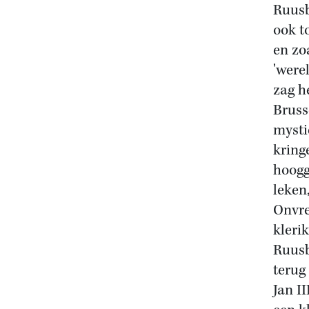
Ruusb
ook t
en zo
'were
zag h
Bruss
mysti
kring
hoogg
leken,
Onvre
kleri
Ruusb
terug
Jan I