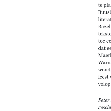
te pl
Ruusb
litera
Bazel
tekst
toe e
dat e
Maerl
Warna
wonde
feest
volop
Peter
gesch