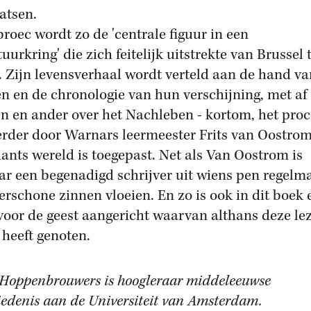
aatsen.
roec wordt zo de 'centrale figuur in een
tuurkring' die zich feitelijk uitstrekte van Brussel 
. Zijn levensverhaal wordt verteld aan de hand va
en en de chronologie van hun verschijning, met af
en en ander over het Nachleben - kortom, het pro
erder door Warnars leermeester Frits van Oostrom
ants wereld is toegepast. Net als Van Oostrom is
r een begenadigd schrijver uit wiens pen regelma
rschone zinnen vloeien. En zo is ook in dit boek 
 voor de geest aangericht waarvan althans deze le
 heeft genoten.
 Hoppenbrouwers is hoogleraar middeleeuwse
iedenis aan de Universiteit van Amsterdam.