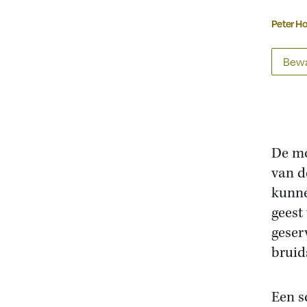
Peter H
Bewa
De mo
van d
kunne
geest
geser
bruid
Een s