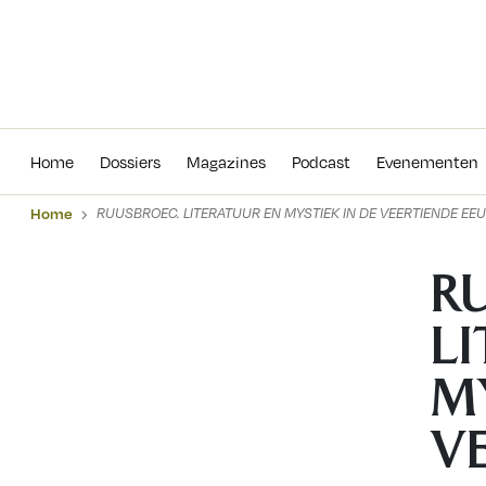
Home
Dossiers
Magazines
Podcas
Home
Dossiers
Magazines
Podcast
Evenementen
Home
RUUSBROEC. LITERATUUR EN MYSTIEK IN DE VEERTIENDE EE
R
L
MY
V