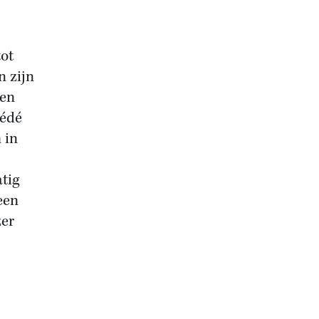
tot
n zijn
 en
cédé
 in
tig
een
zer