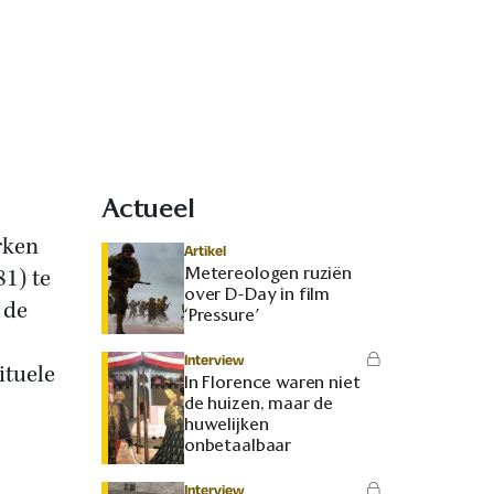
Actueel
rken
Artikel
Metereologen ruziën
1) te
over D-Day in film
 de
‘Pressure’
Interview
ituele
In Florence waren niet
de huizen, maar de
huwelijken
onbetaalbaar
Interview