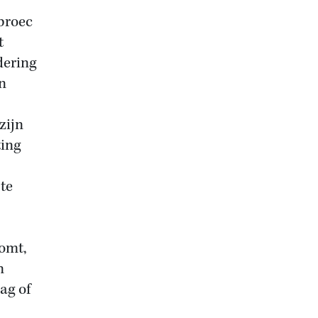
broec
t
dering
n
zijn
ting
te
omt,
n
ag of