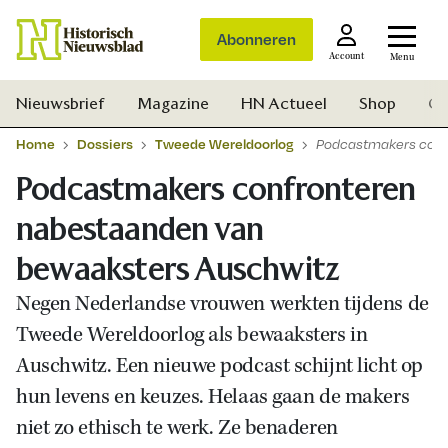
Abonneren
Account
Menu
Nieuwsbrief
Magazine
HN Actueel
Shop
Ge
Home
Dossiers
Tweede Wereldoorlog
Podcastmakers conf
Podcastmakers confronteren
nabestaanden van
bewaaksters Auschwitz
Negen Nederlandse vrouwen werkten tijdens de
Tweede Wereldoorlog als bewaaksters in
Auschwitz. Een nieuwe podcast schijnt licht op
hun levens en keuzes. Helaas gaan de makers
niet zo ethisch te werk. Ze benaderen
Zoek