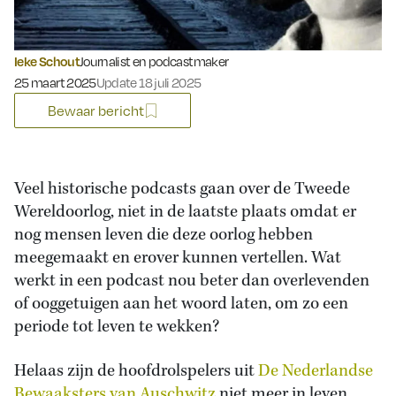
Ieke Schout
Journalist en podcastmaker
Gepubliceerd op:
25 maart 2025
Update 18 juli 2025
Bewaar bericht
Veel historische podcasts gaan over de Tweede
Wereldoorlog, niet in de laatste plaats omdat er
nog mensen leven die deze oorlog hebben
meegemaakt en erover kunnen vertellen. Wat
werkt in een podcast nou beter dan overlevenden
of ooggetuigen aan het woord laten, om zo een
periode tot leven te wekken?
Helaas zijn de hoofdrolspelers uit
De Nederlandse
Bewaaksters van Auschwitz
niet meer in leven,