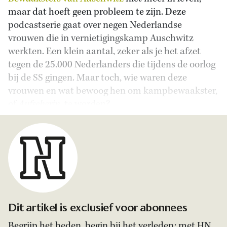
maar dat hoeft geen probleem te zijn. Deze
podcastserie gaat over negen Nederlandse
vrouwen die in vernietigingskamp Auschwitz
werkten. Een klein aantal, zeker als je het afzet
tegen de 25.000 Nederlanders die tijdens de oorlog
bij de SS gingen. Maar toch, wie waren deze
vrouwen en wat bewoog hen om kampbewaakster,
of
Aufseherin
, te worden?
Dit artikel is exclusief voor abonnees
Begrijp het heden, begin bij het verleden: met HN