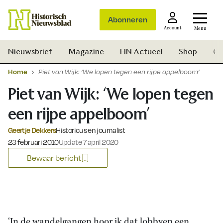
Abonneren
Account
Menu
Nieuwsbrief
Magazine
HN Actueel
Shop
Ge
Home
Piet van Wijk: ‘We lopen tegen een rijpe appelboom’
Piet van Wijk: ‘We lopen tegen
een rijpe appelboom’
Geertje Dekkers
Historicus en journalist
Gepubliceerd op:
23 februari 2010
Update 7 april 2020
Bewaar bericht
Zoek
‘In de wandelgangen hoor ik dat lobbyen een