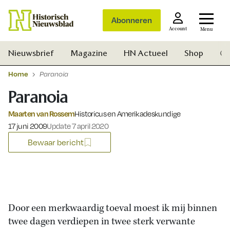
Abonneren
Account
Menu
Nieuwsbrief
Magazine
HN Actueel
Shop
Ge
Home
Paranoia
Paranoia
Maarten van Rossem
Historicus en Amerikadeskundige
Gepubliceerd op:
17 juni 2009
Update 7 april 2020
Bewaar bericht
Door een merkwaardig toeval moest ik mij binnen
twee dagen verdiepen in twee sterk verwante
Zoek