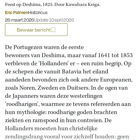
Feest op Deshima, 1825. Door Kawahara Keiga.
Eric Palmen
Historicus
Gepubliceerd op:
26 maart 2026
Update 10 april 2026
Bewaar bericht
De Portugezen waren de eerste
bewoners van Deshima, maar vanaf 1641 tot 1853
verbleven de ‘Hollanders’ er – een ruim begrip. Op
de schepen die vanuit Batavia het eiland
aandeden bevonden zich ook andere Europeanen,
zoals Noren, Zweden en Duitsers. In de ogen van
de Japanners waren deze westerlingen
‘roodharigen’, waarmee ze tevens refereerden aan
hun mythologie: roodharige goden brachten
ziekten en ramspoed in hun contreien. De
Hollanders moesten hun christelijke
zendingsdrang vooral voor zichzelf houden: geen