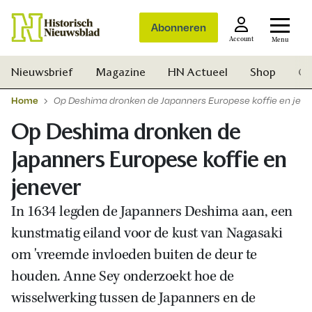
Abonneren
Account
Menu
Nieuwsbrief
Magazine
HN Actueel
Shop
Ge
Home
Op Deshima dronken de Japanners Europese koffie en jene
Op Deshima dronken de
Japanners Europese koffie en
jenever
In 1634 legden de Japanners Deshima aan, een
kunstmatig eiland voor de kust van Nagasaki
om 'vreemde invloeden buiten de deur te
houden. Anne Sey onderzoekt hoe de
wisselwerking tussen de Japanners en de
Zoek