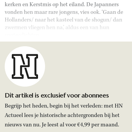
kerken en Kerstmis op het eiland. De Japanners
vonden hen maar rare jongens, vies ook. ‘Gaan de
Hollanders/ naar het kasteel van de shogun/ dan
zwermen vliegen hen na,’ aldus een van hun
spotgedichten.
Dit artikel is exclusief voor abonnees
Begrijp het heden, begin bij het verleden: met HN
Actueel lees je historische achtergronden bij het
nieuws van nu. Je leest al voor €4,99 per maand.