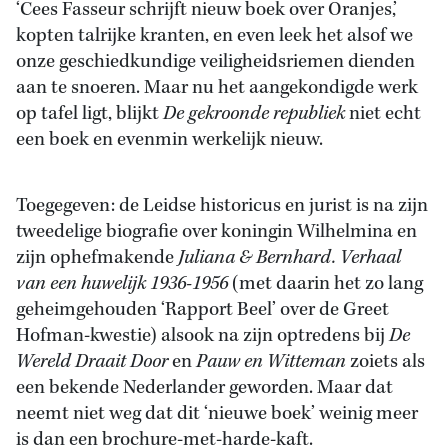
‘Cees Fasseur schrijft nieuw boek over Oranjes,’
kopten talrijke kranten, en even leek het alsof we
onze geschiedkundige veiligheidsriemen dienden
aan te snoeren. Maar nu het aangekondigde werk
op tafel ligt, blijkt
De gekroonde republiek
niet echt
een boek en evenmin werkelijk nieuw.
Toegegeven: de Leidse historicus en jurist is na zijn
tweedelige biografie over koningin Wilhelmina en
zijn ophefmakende
Juliana & Bernhard. Verhaal
van een huwelijk 1936-1956
(met daarin het zo lang
geheimgehouden ‘Rapport Beel’ over de Greet
Hofman-kwestie) alsook na zijn optredens bij
De
Wereld Draait Door
en
Pauw en Witteman
zoiets als
een bekende Nederlander geworden. Maar dat
neemt niet weg dat dit ‘nieuwe boek’ weinig meer
is dan een brochure-met-harde-kaft.