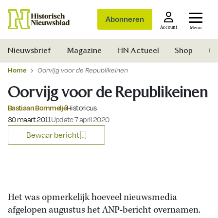
Abonneren
Account
Menu
Nieuwsbrief
Magazine
HN Actueel
Shop
Ge
Home
Oorvijg voor de Republikeinen
Oorvijg voor de Republikeinen
Bastiaan Bommeljé
Historicus
Gepubliceerd op:
30 maart 2011
Update 7 april 2020
Bewaar bericht
Het was opmerkelijk hoeveel nieuwsmedia
afgelopen augustus het ANP-bericht overnamen.
Zoek