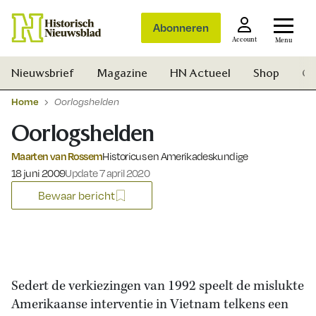
Abonneren
Account
Menu
Nieuwsbrief
Magazine
HN Actueel
Shop
Ge
Home
Oorlogshelden
Oorlogshelden
Maarten van Rossem
Historicus en Amerikadeskundige
Gepubliceerd op:
18 juni 2009
Update 7 april 2020
Bewaar bericht
Sedert de verkiezingen van 1992 speelt de mislukte
Amerikaanse interventie in Vietnam telkens een
Zoek