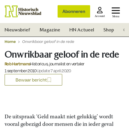
Abonneren
Account
Menu
Nieuwsbrief
Magazine
HN Actueel
Shop
Ge
Home
Onwrikbaar geloof in de rede
Onwrikbaar geloof in de rede
Rob Hartmans
Historicus, journalist en vertaler
Gepubliceerd op:
1 september 2010
Update 7 april 2020
Bewaar bericht
De uitspraak ‘Geld maakt niet gelukkig’ wordt
vooral gebezigd door mensen die in ieder geval
Zoek